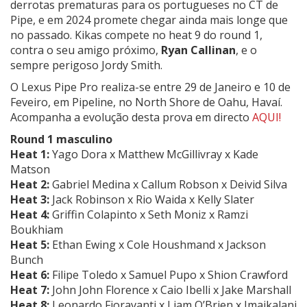
derrotas prematuras para os portugueses no CT de
Pipe, e em 2024 promete chegar ainda mais longe que
no passado. Kikas compete no heat 9 do round 1,
contra o seu amigo próximo,
Ryan Callinan
, e o
sempre perigoso Jordy Smith.
O Lexus Pipe Pro realiza-se entre 29 de Janeiro e 10 de
Feveiro, em Pipeline, no North Shore de Oahu, Havaí.
Acompanha a evolução desta prova em directo
AQUI
!
Round 1 masculino
Heat 1:
Yago Dora x Matthew McGillivray x Kade
Matson
Heat 2:
Gabriel Medina x Callum Robson x Deivid Silva
Heat 3:
Jack Robinson x Rio Waida x Kelly Slater
Heat 4:
Griffin Colapinto x Seth Moniz x Ramzi
Boukhiam
Heat 5:
Ethan Ewing x Cole Houshmand x Jackson
Bunch
Heat 6:
Filipe Toledo x Samuel Pupo x Shion Crawford
Heat 7:
John John Florence x Caio Ibelli x Jake Marshall
Heat 8:
Leonardo Fioravanti x Liam O’Brien x Imaikalani