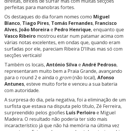
direitas, difíceis de surfar mas com muitas secções
perfeitas para manobras fortes.
Os destaques do dia foram nomes como
Miguel
Blanco
,
Tiago Pires
,
Tomás Fernandes
,
Francisco
Alves
,
João Moreira
e
Pedro Henrique
, enquanto que
Vasco Ribeiro
mostrou estar num patamar acima com
várias notas excelentes, em ondas que, quando eram
surfadas por ele, pareciam Ribeira D’Ilhas mas só com
secções verticais!
Também os locais,
António Silva
e
André Pedroso
,
representaram muito bem a Praia Grande, avançando
para o round 2 e ainda o
grom
(não local),
Afonso
Antunes
, esteve muito forte e venceu a sua bateria
com autoridade.
A surpresa do dia, pela negativa, foi a eliminação de um
surfista que estava na disputa pelo título, Zé Ferreira,
surpreendido pelos goofies
Luís Perloiro
e Miguel
Madeira. O resultado não poderia ter sido mais
incaracterístico já que não há memória na última vez