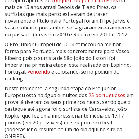
europeu apenas foi
conquistado por Tiago Pires
há
mais de 15 anos atrás! Depois de Tiago Pires, os
surfistas que mais perto estiveram de trazer
novamente o título para Portugal foram Filipe Jervis e
Vasco Ribeiro, pois ambos se sagraram vice-campeões
no passado (Jervis em 2010 e Ribeiro em 2011 e 2012).
O Pro Junior Europeu de 2014 começou da melhor
forma para Portugal, mais concretamente para Vasco
Ribeiro pois o surfista de São João do Estoril foi
imperial na primeira etapa, esta realizada em Espinho,
Portugal,
vencendo
e colocando-se no podium do
ranking.
Neste momento, a segunda etapa do Pro Junior
Europeu está na água e muitos dos
25 portugueses
em
prova já tiveram os seus primeiros heats, sendo que o
destaque até agora foi o surfista de Carcavelos, João
Kopke, que fez uma impressionante média de 17.17
pontos (em 20 possiveis) no seu primeiro heat
(poderás ler o resumo ao fim do dia aqui no site da
ONFIRE).