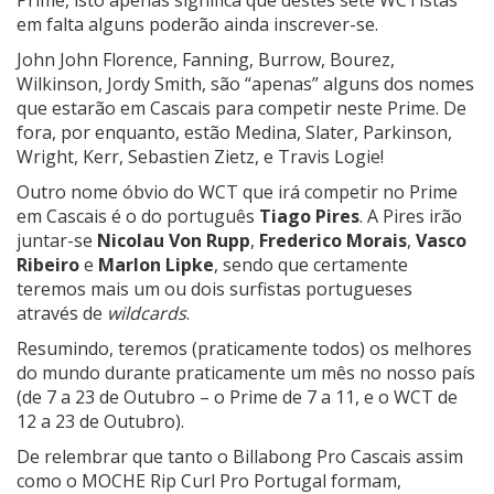
Prime, isto apenas significa que destes sete WCTistas
em falta alguns poderão ainda inscrever-se.
John John Florence, Fanning, Burrow, Bourez,
Wilkinson, Jordy Smith, são “apenas” alguns dos nomes
que estarão em Cascais para competir neste Prime. De
fora, por enquanto, estão Medina, Slater, Parkinson,
Wright, Kerr, Sebastien Zietz, e Travis Logie!
Outro nome óbvio do WCT que irá competir no Prime
em Cascais é o do português
Tiago
Pires
. A Pires irão
juntar-se
Nicolau
Von
Rupp
,
Frederico
Morais
,
Vasco
Ribeiro
e
Marlon
Lipke
, sendo que certamente
teremos mais um ou dois surfistas portugueses
através de
wildcards
.
Resumindo, teremos (praticamente todos) os melhores
do mundo durante praticamente um mês no nosso país
(de 7 a 23 de Outubro – o Prime de 7 a 11, e o WCT de
12 a 23 de Outubro).
De relembrar que tanto o Billabong Pro Cascais assim
como o MOCHE Rip Curl Pro Portugal formam,