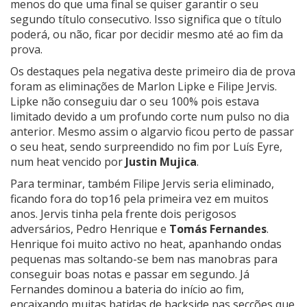
menos do que uma final se quiser garantir o seu
segundo título consecutivo. Isso significa que o título
poderá, ou não, ficar por decidir mesmo até ao fim da
prova.
Os destaques pela negativa deste primeiro dia de prova
foram as eliminações de Marlon Lipke e Filipe Jervis.
Lipke não conseguiu dar o seu 100% pois estava
limitado devido a um profundo corte num pulso no dia
anterior. Mesmo assim o algarvio ficou perto de passar
o seu heat, sendo surpreendido no fim por Luís Eyre,
num heat vencido por
Justin Mujica
.
Para terminar, também Filipe Jervis seria eliminado,
ficando fora do top16 pela primeira vez em muitos
anos. Jervis tinha pela frente dois perigosos
adversários, Pedro Henrique e
Tomás Fernandes
.
Henrique foi muito activo no heat, apanhando ondas
pequenas mas soltando-se bem nas manobras para
conseguir boas notas e passar em segundo. Já
Fernandes dominou a bateria do início ao fim,
encaixando muitas batidas de backside nas secções que