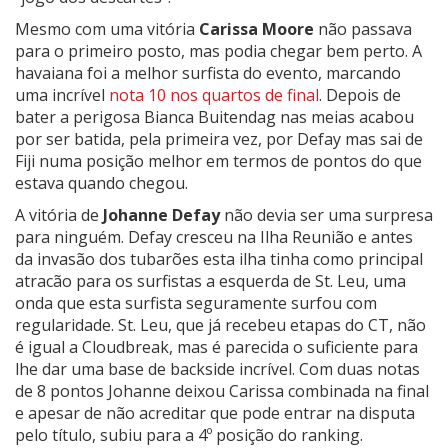
Mesmo com uma vitória
Carissa Moore
não passava
para o primeiro posto, mas podia chegar bem perto. A
havaiana foi a melhor surfista do evento, marcando
uma incrível
nota 10 nos quartos de final
. Depois de
bater a perigosa Bianca Buitendag nas meias acabou
por ser batida, pela primeira vez, por Defay mas sai de
Fiji numa posição melhor em termos de pontos do que
estava quando chegou.
A vitória de
Johanne Defay
não devia ser uma surpresa
para ninguém. Defay cresceu na Ilha Reunião e antes
da invasão dos tubarões esta ilha tinha como principal
atracão para os surfistas a esquerda de St. Leu, uma
onda que esta surfista seguramente surfou com
regularidade. St. Leu, que já recebeu etapas do CT, não
é igual a Cloudbreak, mas é parecida o suficiente para
lhe dar uma base de backside incrível. Com duas notas
de 8 pontos Johanne deixou Carissa combinada na final
e apesar de não acreditar que pode entrar na disputa
pelo título, subiu para a 4º posição do ranking.