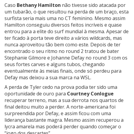
Caso
Bethany Hamilton
não tivesse sido atacada por
um tubarão, o que resultou na perda de um braço, esta
surfista seria mais uma no CT feminino. Mesmo assim
Hamilton conseguiu diversos feitos incríveis e quase
entrou para a elite do surf mundial à mesma. Apesar de
ter ficado à porta teve direito a vários wildcards, mas
nunca aproveitou tão bem como este. Depois de ter
encontrado o seu ritmo no round 2 tratou de bater
Stephanie Gilmore e Johanne Defay no round 3 com os
seus fortes carves e alguns tubos, chegando
eventualmente às meias finais, onde só perdeu para
Defay mas deixou a sua marca na WSL.
A perda de Tyler cedo na prova podia ter sido uma
oportunidade de ouro para
Courtney Conlogue
recuperar terreno, mas a sua derrota nos quartos de
final deitou muito a perder. A norte-americana foi
surpreendida por Defay, e assim ficou com uma
liderança bastante magra. Mesmo assim recuperou a
lycra amarela mas poderá perder quando começar o
“jogo dos descartes”.