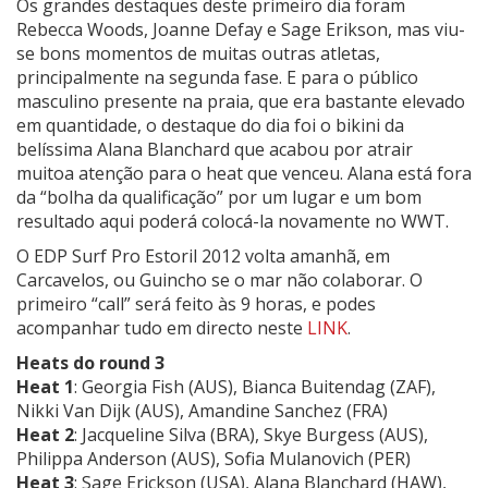
Os grandes destaques deste primeiro dia foram
Rebecca Woods, Joanne Defay e Sage Erikson, mas viu-
se bons momentos de muitas outras atletas,
principalmente na segunda fase. E para o público
masculino presente na praia, que era bastante elevado
em quantidade, o destaque do dia foi o bikini da
belíssima Alana Blanchard que acabou por atrair
muitoa atenção para o heat que venceu. Alana está fora
da “bolha da qualificação” por um lugar e um bom
resultado aqui poderá colocá-la novamente no WWT.
O EDP Surf Pro Estoril 2012 volta amanhã, em
Carcavelos, ou Guincho se o mar não colaborar. O
primeiro “call” será feito às 9 horas, e podes
acompanhar tudo em directo neste
LINK
.
Heats do round 3
Heat 1
: Georgia Fish (AUS), Bianca Buitendag (ZAF),
Nikki Van Dijk (AUS), Amandine Sanchez (FRA)
Heat 2
: Jacqueline Silva (BRA), Skye Burgess (AUS),
Philippa Anderson (AUS), Sofia Mulanovich (PER)
Heat 3
: Sage Erickson (USA), Alana Blanchard (HAW),