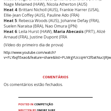
Nage Melamed (HAW), Nicola Atherton (AUS)
Heat 4
: Brittani Nicholl (AUS), Frankie Harrer (USA),
Ellie-Jean Coffey (AUS), Pauline Ado (FRA)
Heat 5
: Rebecca Woods (AUS), Johanne Defay (FRA),
Suelen Naraisa (BRA), Nao Omura (JPN)
Heat 6
: Leila Hurst (HAW),
Maria Abecasis
(PRT), Alizé
Arnaud (FRA), Justine Dupont (FRA
(Vídeo do primeiro dia de prova)
http://www.youtube.com/watch?
v=FLYbqfI5xao&feature=share&list=PLMrgYUccqHrY2f0atNucIJRJw
COMENTÁRIOS
Os comentários estão fechados.
POSTED IN
COMPETIÇÃO
WRITTEN BY
ONFIRE SURF