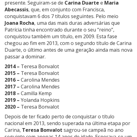
presente. Seguiram-se de
Carina Duarte
e
Maria
Abecassis
, que, em conjunto com Francisca,
conquistavam 6 dos 7 títulos seguintes. Pelo meio
Joana Rocha
, uma das mais duras adversárias que
Patrícia tinha encontrado durante o seu “reino”,
conquistou também um título, em 2009. Esta fase
chegou ao fim em 2013, com o segundo título de Carina
Duarte, o último antes de uma geração ainda mais nova
passar a dominar.
2014 –
Teresa Bonvalot
2015 –
Teresa Bonvalot
2016 –
Carolina Mendes
2017 –
Carolina Mendes
2018 –
Camilla Kemp
2019 –
Yolanda Hopkins
2020 –
Teresa Bonvalot
Depois de ter ficado perto de conquistar o título
nacional em 2013, sendo superada na última etapa por
Carina,
Teresa Bonvalot
sagrou-se campeã no ano
seguinte com apenas 14 anos de idade. Esperava-se um