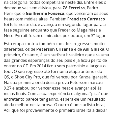
na categoria, todos competiram neste dia. Entre eles o
destaque vai, sem dúvida, para
Zé Ferreira
, Pedro
Henrique e
Guilherme Fonseca
, que venceram os seus
heats com médias altas. Também
Francisco Carrasco
foi feliz neste dia, e avançou em segundo lugar para a
fase seguinte enquanto que Frederico Magalhães e
Neco Pyrrait foram eliminados por pouco, em 3º lugar.
Esta etapa contou também com dois regressos muito
diferentes, os de
Peterson Crisanto
e de
Adi Gluska
. O
primeiro, Crisanto, é um surfista brasileiro que era uma
das grandes esperanças do seu país e já ficou perto de
entrar no CT. Em 2014 ficou sem patrocínio e largou o
tour. O seu regresso até foi numa etapa anterior do
QS, o Shoe City Pro, que foi venceu por Kanoa Igarashi.
Na sua primeira onda dessa prova Peterson marcou
9.27 e acabou por vencer esse heat e avançar até às
meias finais. Com a sua experiência e alguma “pica” que
entretanto parece ter ganho, espera-se um resultado
ainda melhor nesta prova. O outro é um surfista local,
Adi, que foi provavelmente o primeiro israelita a deixar