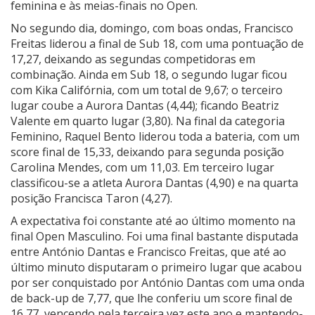
feminina e às meias-finais no Open.
No segundo dia, domingo, com boas ondas, Francisco
Freitas liderou a final de Sub 18, com uma pontuação de
17,27, deixando as segundas competidoras em
combinação. Ainda em Sub 18, o segundo lugar ficou
com Kika Califórnia, com um total de 9,67; o terceiro
lugar coube a Aurora Dantas (4,44); ficando Beatriz
Valente em quarto lugar (3,80). Na final da categoria
Feminino, Raquel Bento liderou toda a bateria, com um
score final de 15,33, deixando para segunda posição
Carolina Mendes, com um 11,03. Em terceiro lugar
classificou-se a atleta Aurora Dantas (4,90) e na quarta
posição Francisca Taron (4,27).
A expectativa foi constante até ao último momento na
final Open Masculino. Foi uma final bastante disputada
entre António Dantas e Francisco Freitas, que até ao
último minuto disputaram o primeiro lugar que acabou
por ser conquistado por António Dantas com uma onda
de back-up de 7,77, que lhe conferiu um score final de
16,77, vencendo pela terceira vez este ano e mantendo-