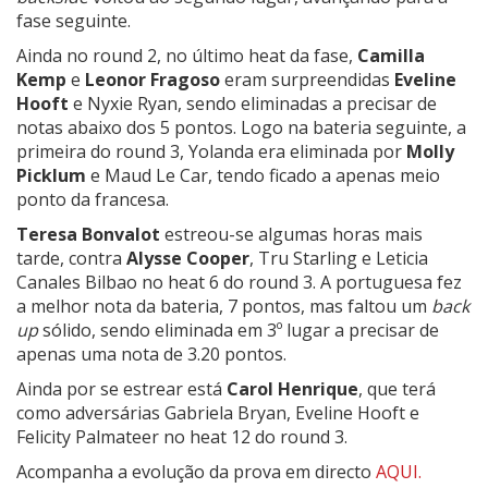
fase seguinte.
Ainda no round 2, no último heat da fase,
Camilla
Kemp
e
Leonor Fragoso
eram surpreendidas
Eveline
Hooft
e
Nyxie Ryan
, sendo eliminadas a precisar de
notas abaixo dos 5 pontos. Logo na bateria seguinte, a
primeira do round 3, Yolanda era eliminada por
Molly
Picklum
e Maud Le Car, tendo ficado a apenas meio
ponto da francesa.
Teresa Bonvalot
estreou-se algumas horas mais
tarde, contra
Alysse Cooper
,
Tru Starling
e
Leticia
Canales Bilbao
no heat 6 do round 3. A portuguesa fez
a melhor nota da bateria, 7 pontos, mas faltou um
back
up
sólido, sendo eliminada em 3º lugar a precisar de
apenas uma nota de 3.20 pontos.
Ainda por se estrear está
Carol Henrique
, que terá
como adversárias
Gabriela Bryan, Eveline Hooft e
Felicity Palmateer no heat 12 do round 3.
Acompanha a evolução da prova em directo
AQUI
.