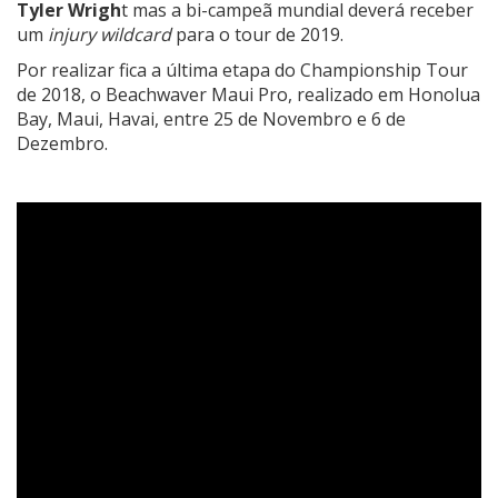
Tyler Wrigh
t mas a bi-campeã mundial deverá receber
um
injury wildcard
para o tour de 2019.
Por realizar fica a última etapa do Championship Tour
de 2018, o
Beachwaver Maui Pro
, realizado em Honolua
Bay, Maui, Havai, entre 25 de Novembro e 6 de
Dezembro.