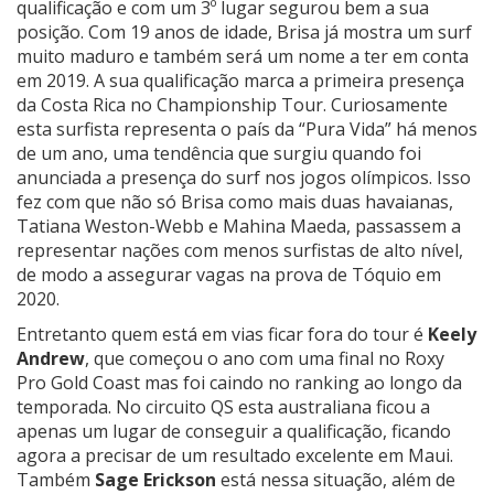
qualificação e com um 3º lugar segurou bem a sua
posição. Com 19 anos de idade, Brisa já mostra um surf
muito maduro e também será um nome a ter em conta
em 2019. A sua qualificação marca a primeira presença
da Costa Rica no Championship Tour. Curiosamente
esta surfista representa o país da “Pura Vida” há menos
de um ano, uma tendência que surgiu quando foi
anunciada a presença do surf nos jogos olímpicos. Isso
fez com que não só Brisa como mais duas havaianas,
Tatiana Weston-Webb e Mahina Maeda, passassem a
representar nações com menos surfistas de alto nível,
de modo a assegurar vagas na prova de Tóquio em
2020.
Entretanto quem está em vias ficar fora do tour é
Keely
Andrew
, que começou o ano com uma final no Roxy
Pro Gold Coast mas foi caindo no ranking ao longo da
temporada. No circuito QS esta australiana ficou a
apenas um lugar de conseguir a qualificação, ficando
agora a precisar de um resultado excelente em Maui.
Também
Sage Erickson
está nessa situação, além de