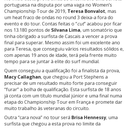
portuguesa na disputa por uma vaga no Women’s
Championship Tour de 2019,
Teresa Bonvalot
, mas
um heat fraco de ondas no round 3 deixa-a fora do
evento e do tour. Contas feitas o “
cut
” acabou por ficar
nos 13.180 pontos de
Silvana Lima
, um somatório que
tinha obrigado a surfista de Cascais a vencer a prova
final para superar. Mesmo assim foi um excelente ano
para Teresa, que conseguiu vários resultados sólidos e,
com apenas 19 anos de idade, terá pela frente muito
tempo para se juntar à elite do surf mundial.
Quem conseguiu a qualificação foi a finalista da prova,
Macy Callaghan
, que chegou a Port Stephens a
precisar de um resultado muito forte para conseguir
“furar” a bolha de qualificação. Esta surfista de 18 anos
já conta com um título mundial júnior e uma final numa
etapa do Championship Tour em França e promete dar
muito trabalho às veteranas do circuito.
Outra “cara nova” no tour será
Brisa Hennessy
, uma
surfista que chegou a esta prova no limite da