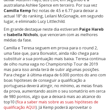
australiana Ashlee Spence em terceiro. Por sua vez
Camilla Kemp
fez notas de 4.5 e 6.77 para deixar a
actual 18ª do ranking, Leilani McGonagle, em segundo
lugar, e eliminado Lucy Littlechild.
Em grande destaque neste dia estiveram
Paige Hareb
e
Isabella Nichols
, que venceram com as melhores
médias da fase.
Camilla e Teresa seguem em prova para o round 2,
uma fase que, para Bonvalot, ainda não chega para
substituir a sua pontuação mais baixa. Teresa continua
de olho numa vaga no Championship Tour de 2019
mas para isso ainda terá de subir algumas posições.
Para chegar à última etapa de 6.000 pontos do ano com
boas hipóteses de conseguir a qualificação a
portuguesa deverá atingir, no mínimo, as meias finais
da prova, aumentando assim o seu somatório em cerca
de 980 pontos, algo que a deixará mais ao alcance do
top10 (
fica a saber mais sobre as suas hipóteses de
qualificação AQUI
). Já Kemp poderá aproveitar o