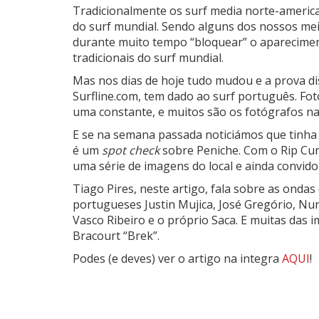
Tradicionalmente os surf media norte-americ
do surf mundial. Sendo alguns dos nossos mei
durante muito tempo “bloquear” o apareciment
tradicionais do surf mundial.
Mas nos dias de hoje tudo mudou e a prova di
Surfline.com, tem dado ao surf português. Fot
uma constante, e muitos são os fotógrafos na
E se na semana passada noticiámos que tinha 
é um
spot check
sobre Peniche. Com o Rip Cur
uma série de imagens do local e ainda convid
Tiago Pires, neste artigo, fala sobre as ondas 
portugueses Justin Mujica, José Gregório, Nuno 
Vasco Ribeiro e o próprio Saca. E muitas das
Bracourt “Brek”.
Podes (e deves) ver o artigo na integra
AQUI
!