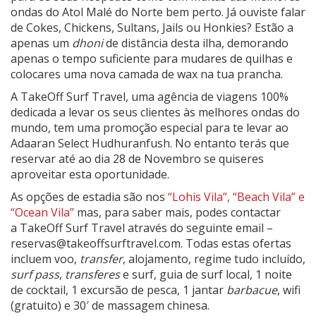
ondas do Atol Malé do Norte bem perto. Já ouviste falar
de Cokes, Chickens, Sultans, Jails ou Honkies? Estão a
apenas um
dhoni
de distância desta ilha, demorando
apenas o tempo suficiente para mudares de quilhas e
colocares uma nova camada de wax na tua prancha.
A TakeOff Surf Travel, uma agência de viagens 100%
dedicada a levar os seus clientes às melhores ondas do
mundo, tem uma promoção especial para te levar ao
Adaaran Select Hudhuranfush. No entanto terás que
reservar até ao dia 28 de Novembro se quiseres
aproveitar esta oportunidade.
As opções de estadia são nos
“Lohis Vila”, “Beach Vila” e
“Ocean Vila”
mas, para saber mais, podes contactar
a TakeOff Surf Travel através do seguinte email –
reservas@takeoffsurftravel.com. Todas estas ofertas
incluem voo,
transfer
, alojamento, regime tudo incluído,
surf pass
,
transferes
e surf, guia de surf local, 1 noite
de cocktail, 1 excursão de pesca, 1 jantar
barbacue
, wifi
(gratuito) e 30′ de massagem chinesa.