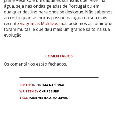
Jaime Veselko é um daqueles surfistas que “vive” na
água, seja nas ondas geladas de Portugal ou em
qualquer destino para onde se desloque. Não sabemos
ao certo quantas horas passou na água na sua mais
recente
viagem às Maldivas
mas podemos assumir que
foram muitas, e que deu mais um grande salto na sua
evolução…
COMENTÁRIOS
Os comentários estão fechados.
POSTED IN
CINEMA
NACIONAL
WRITTEN BY
ONFIRE SURF
TAGS
JAIME VESELKO
,
MALDIVAS