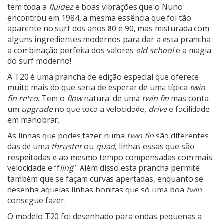
tem toda a
fluidez
e boas vibrações que o Nuno
encontrou em 1984, a mesma essência que foi tão
aparente no surf dos anos 80 e 90, mas misturada com
alguns ingredientes modernos para dar a esta prancha
a combinação perfeita dos valores
old school
e a magia
do surf moderno!
A T20 é uma prancha de edição especial que oferece
muito mais do que seria de esperar de uma típica
twin
fin retro
. Tem o
flow
natural de uma
twin fin
mas conta
um
upgrade
no que toca a velocidade,
drive
e facilidade
em manobrar.
As linhas que podes fazer numa
twin fin
são diferentes
das de um
a thruster
ou
quad
, linhas essas que são
respeitadas e ao mesmo tempo compensadas com mais
velocidade e “f
ling
”. Além disso esta prancha permite
também que se façam curvas apertadas, enquanto se
desenha aquelas linhas bonitas que só uma boa
twin
consegue fazer.
O modelo T20 foi desenhado para ondas pequenas a