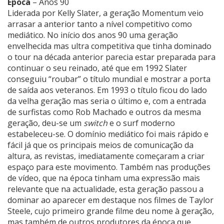
Época
– Anos 90
Liderada por Kelly Slater, a geração Momentum veio
arrasar a anterior tanto a nível competitivo como
mediático. No início dos anos 90 uma geração
envelhecida mas ultra competitiva que tinha dominado
o tour na década anterior parecia estar preparada para
continuar o seu reinado, até que em 1992 Slater
conseguiu “roubar” o título mundial e mostrar a porta
de saída aos veteranos. Em 1993 o título ficou do lado
da velha geração mas seria o último e, com a entrada
de surfistas como Rob Machado e outros da mesma
geração, deu-se um
switch
e o surf moderno
estabeleceu-se. O domínio mediático foi mais rápido e
fácil já que os principais meios de comunicação da
altura, as revistas, imediatamente começaram a criar
espaço para este movimento. Também nas produções
de vídeo, que na época tinham uma expressão mais
relevante que na actualidade, esta geração passou a
dominar ao aparecer em destaque nos filmes de Taylor
Steele, cujo primeiro grande filme deu nome à geração,
mas também de outros produtores da época que