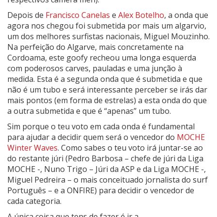
Depois de
Francisco Canelas
e
Alex Botelho
, a onda que
agora nos chegou foi submetida por mais um algarvio,
um dos melhores surfistas nacionais, Miguel Mouzinho.
Na perfeição do Algarve, mais concretamente na
Cordoama, este goofy recheou uma longa esquerda
com poderosos carves, pauladas e uma junção à
medida. Esta é a segunda onda que é submetida e que
não é um tubo e será interessante perceber se irás dar
mais pontos (em forma de estrelas) a esta onda do que
a outra submetida e que é “apenas” um tubo.
Sim porque o teu voto em cada onda é fundamental
para ajudar a decidir quem será o vencedor do
MOCHE
Winter Waves
. Como sabes o teu voto irá juntar-se ao
do restante júri (Pedro Barbosa – chefe de júri da Liga
MOCHE -, Nuno Trigo – Júri da ASP e da Liga MOCHE -,
Miguel Pedreira – o mais conceituado jornalista do surf
Português – e a ONFIRE) para decidir o vencedor de
cada categoria.
A única coisa que tens de fazer é ir a