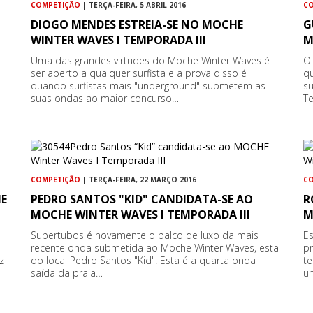
COMPETIÇÃO
| TERÇA-FEIRA, 5 ABRIL 2016
C
DIOGO MENDES ESTREIA-SE NO MOCHE
G
WINTER WAVES I TEMPORADA III
M
I
Uma das grandes virtudes do Moche Winter Waves é
O
ser aberto a qualquer surfista e a prova disso é
q
quando surfistas mais "underground" submetem as
s
suas ondas ao maior concurso…
T
COMPETIÇÃO
| TERÇA-FEIRA, 22 MARÇO 2016
C
HE
PEDRO SANTOS "KID" CANDIDATA-SE AO
R
MOCHE WINTER WAVES I TEMPORADA III
M
Supertubos é novamente o palco de luxo da mais
Es
recente onda submetida ao Moche Winter Waves, esta
p
z
do local Pedro Santos "Kid". Esta é a quarta onda
te
saída da praia…
u