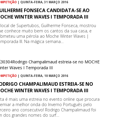
OMPETIÇÃO
| QUINTA-FEIRA, 31 MARÇO 2016
UILHERME FONSECA CANDIDATA-SE AO
OCHE WINTER WAVES I TEMPORADA III
 local de Supertubos, Guilherme Fonseca, mostrou
ue conhece muito bem os cantos da sua casa, e
ubmeteu uma pérola ao Moche Winter Waves |
emporada III. Na mágica semana…
OMPETIÇÃO
| QUINTA-FEIRA, 10 MARÇO 2016
ODRIGO CHAMPALIMAUD ESTREIA-SE NO
OCHE WINTER WAVES I TEMPORADA III
ta é mais uma estreia no evento online que procura
remiar a melhor onda do Inverno Português pelo
rceiro ano consecutivo! Rodrigo Champalimaud foi
m dos grandes nomes do surf…