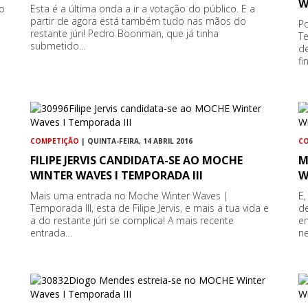
W
do
Esta é a última onda a ir a votação do público. E a
partir de agora está também tudo nas mãos do
P
restante júri! Pedro Boonman, que já tinha
Te
submetido…
de
fi
COMPETIÇÃO
| QUINTA-FEIRA, 14 ABRIL 2016
C
FILIPE JERVIS CANDIDATA-SE AO MOCHE
M
WINTER WAVES I TEMPORADA III
W
Mais uma entrada no Moche Winter Waves |
E,
Temporada III, esta de Filipe Jervis, e mais a tua vida e
de
a do restante júri se complica! A mais recente
en
entrada…
n