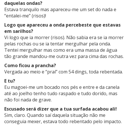
daquelas ondas?
Estava tranquilo mas apareceu-me um set do nada e
“entalei-me” (risos)!
Logo que apareceu a onda percebeste que estavas
em sarilhos?
Vi logo que ia morrer (risos). Não sabia era se ia morrer
pelas rochas ou se ia tentar mergulhar pela onda.
Tentei mergulhar mas como era uma massa de água
tão grande mandou-me outra vez para cima das rochas.
Como ficou a prancha?
Vergada ao meio e “praí” com 54 dings, toda rebentada.
E tu?
Eu magoei-me um bocado nos pés e entre e da canela
até ao joelho tenho tudo raspado e tudo dorido, mas
não foi nada de grave.
Escusado será dizer que a tua surfada acabou ali!
Sim, claro. Quando saí daquela situação não me
conseguia mexer, estava todo rebentado pelo impacto.