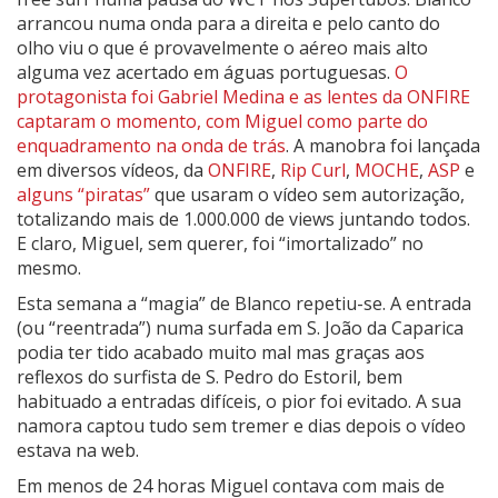
arrancou numa onda para a direita e pelo canto do
olho viu o que é provavelmente o aéreo mais alto
alguma vez acertado em águas portuguesas.
O
protagonista foi Gabriel Medina e as lentes da ONFIRE
captaram o momento, com Miguel como parte do
enquadramento na onda de trás
. A manobra foi lançada
em diversos vídeos, da
ONFIRE
,
Rip Curl
,
MOCHE
,
ASP
e
alguns
“piratas”
que usaram o vídeo sem autorização,
totalizando mais de 1.000.000 de views juntando todos.
E claro, Miguel, sem querer, foi “imortalizado” no
mesmo.
Esta semana a “magia” de Blanco repetiu-se. A entrada
(ou “reentrada”) numa surfada em S. João da Caparica
podia ter tido acabado muito mal mas graças aos
reflexos do surfista de S. Pedro do Estoril, bem
habituado a entradas difíceis, o pior foi evitado. A sua
namora captou tudo sem tremer e dias depois o vídeo
estava na web.
Em menos de 24 horas Miguel contava com mais de