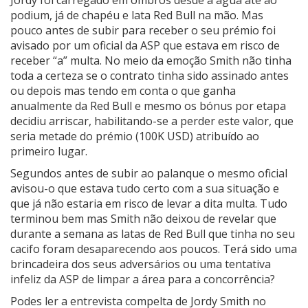
Jordy foi carregado em ombros desde a água até ao
podium, já de chapéu e lata Red Bull na mão. Mas
pouco antes de subir para receber o seu prémio foi
avisado por um oficial da ASP que estava em risco de
receber “a” multa. No meio da emoção Smith não tinha
toda a certeza se o contrato tinha sido assinado antes
ou depois mas tendo em conta o que ganha
anualmente da Red Bull e mesmo os bónus por etapa
decidiu arriscar, habilitando-se a perder este valor, que
seria metade do prémio (100K USD) atribuído ao
primeiro lugar.
Segundos antes de subir ao palanque o mesmo oficial
avisou-o que estava tudo certo com a sua situação e
que já não estaria em risco de levar a dita multa. Tudo
terminou bem mas Smith não deixou de revelar que
durante a semana as latas de Red Bull que tinha no seu
cacifo foram desaparecendo aos poucos. Terá sido uma
brincadeira dos seus adversários ou uma tentativa
infeliz da ASP de limpar a área para a concorrência?
Podes ler a entrevista compelta de Jordy Smith no