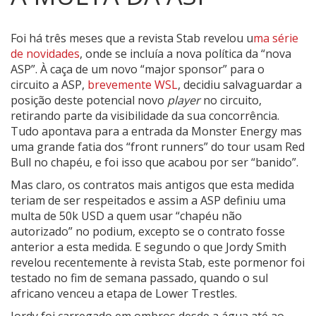
Foi há três meses que a revista Stab revelou u
ma série
de novidades
, onde se incluía a nova política da “nova
ASP”.
À caça de um novo “major sponsor” para o
circuito a ASP,
brevemente WSL
, decidiu salvaguardar a
posição deste potencial novo
player
no circuito,
retirando parte da visibilidade da sua concorrência.
Tudo apontava para a entrada da Monster Energy mas
uma grande fatia dos “front runners” do tour usam Red
Bull no chapéu, e foi isso que acabou por ser “banido”.
Mas claro, os contratos mais antigos que esta medida
teriam de ser respeitados e assim a ASP definiu uma
multa de 50k USD a quem usar “chapéu não
autorizado” no podium, excepto se o contrato fosse
anterior a esta medida. E segundo o que Jordy Smith
revelou recentemente à revista Stab, este pormenor foi
testado no fim de semana passado, quando o sul
africano venceu a etapa de Lower Trestles.