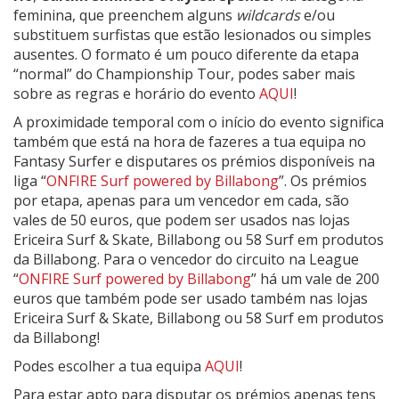
feminina, que preenchem alguns
wildcards
e/ou
substituem surfistas que estão lesionados ou simples
ausentes. O formato é um pouco diferente da etapa
“normal” do Championship Tour, podes saber mais
sobre as regras e horário do evento
AQUI
!
A proximidade temporal com o início do evento significa
também que está na hora de fazeres a tua equipa no
Fantasy Surfer e disputares os prémios disponíveis na
liga “
ONFIRE Surf powered by Billabong
”. Os prémios
por etapa, apenas para um vencedor em cada, são
vales de 50 euros, que podem ser usados nas lojas
Ericeira Surf & Skate, Billabong ou 58 Surf em produtos
da Billabong. Para o vencedor do circuito na League
“
ONFIRE Surf powered by Billabong
” há um vale de 200
euros que também pode ser usado também nas lojas
Ericeira Surf & Skate, Billabong ou 58 Surf em produtos
da Billabong!
Podes escolher a tua equipa
AQUI
!
Para estar apto para disputar os prémios apenas tens