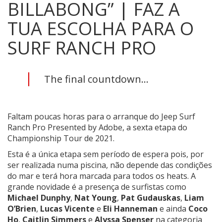
BILLABONG” | FAZ A
TUA ESCOLHA PARA O
SURF RANCH PRO
The final countdown...
Faltam poucas horas para o arranque do Jeep Surf
Ranch Pro Presented by Adobe, a sexta etapa do
Championship Tour de 2021.
Esta é a única etapa sem período de espera pois, por
ser realizada numa piscina, não depende das condições
do mar e terá hora marcada para todos os heats. A
grande novidade é a presença de surfistas como
Michael Dunphy
,
Nat Young
,
Pat Gudauskas
,
Liam
O’Brien
,
Lucas Vicente
e
Eli Hanneman
e ainda
Coco
Ho
,
Caitlin Simmers
e
Alyssa Spenser
na categoria