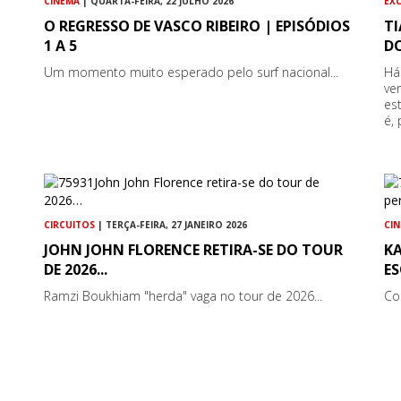
CINEMA
| QUARTA-FEIRA, 22 JULHO 2026
EX
O REGRESSO DE VASCO RIBEIRO | EPISÓDIOS
TI
1 A 5
D
Um momento muito esperado pelo surf nacional...
Há
ve
es
é,
CIRCUITOS
| TERÇA-FEIRA, 27 JANEIRO 2026
CI
JOHN JOHN FLORENCE RETIRA-SE DO TOUR
KA
DE 2026...
ES
Ramzi Boukhiam "herda" vaga no tour de 2026...
Co