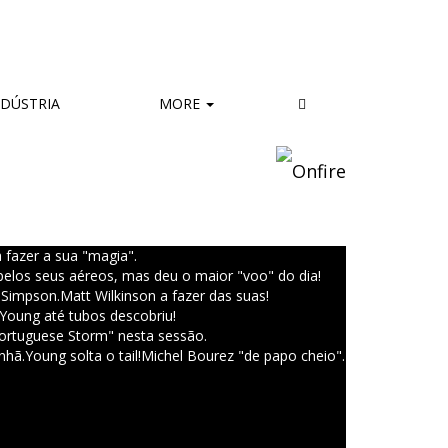
DÚSTRIA
MORE
 fazer a sua "magia".
pelos seus aéreos, mas deu o maior "voo" do dia!
 Simpson.
Matt Wilkinson a fazer das suas!
Young até tubos descobriu!
ortuguese Storm" nesta sessão.
nhã.
Young solta o tail!
Michel Bourez "de papo cheio".