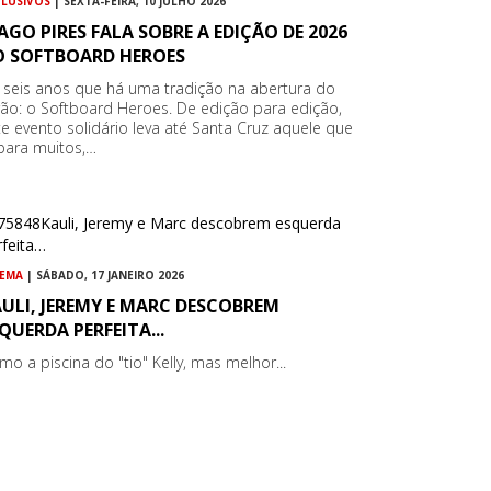
CLUSIVOS
| SEXTA-FEIRA, 10 JULHO 2026
AGO PIRES FALA SOBRE A EDIÇÃO DE 2026
O SOFTBOARD HEROES
 seis anos que há uma tradição na abertura do
rão: o Softboard Heroes. De edição para edição,
te evento solidário leva até Santa Cruz aquele que
 para muitos,…
NEMA
| SÁBADO, 17 JANEIRO 2026
ULI, JEREMY E MARC DESCOBREM
QUERDA PERFEITA...
mo a piscina do "tio" Kelly, mas melhor...