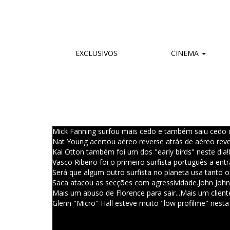
EXCLUSIVOS
CINEMA
Mick Fanning surfou mais cedo e também saiu cedo d
Nat Young acertou aéreo reverse atrás de aéreo reve
Kai Otton também foi um dos "early birds" neste dia!
Vasco Ribeiro foi o primeiro surfista português a en
Será que algum outro surfista no planeta usa tanto o
Saca atacou as secções com agressividade.
John John 
Mais um abuso de Florence para sair...
Mais um cliente
Glenn "Micro" Hall esteve muito "low profilme" nesta