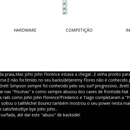
HARDWARE
COMPETIÇÃO
IN
a praia,
Mas John John Florence estava a chegar...
E vinha pronto para
rse.
E não foi tímido no seu backside!
Jeremy Flores não é conhecido 
Brett Simpson sempre foi conhecido pelo seu surf progressivo...
Brett
trar nas "Piscinas" e como sempre abusou dos caves de frontside.
Nat 
s rails como John John Florence?
Frederico e Tiago completaram a "P
soltou o tail!
Michel Bourez também mostrou o seu power nesta ma
 satisfeito!
Bye bye John John...
 surfada, até dar este "abuso" de backside!