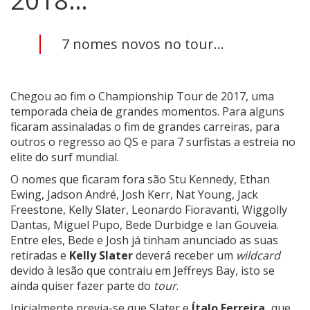
2018…
7 nomes novos no tour...
Chegou ao fim o Championship Tour de 2017, uma
temporada cheia de grandes momentos. Para alguns
ficaram assinaladas o fim de grandes carreiras, para
outros o regresso ao QS e para 7 surfistas a estreia no
elite do surf mundial.
O nomes que ficaram fora são Stu Kennedy, Ethan
Ewing, Jadson André, Josh Kerr, Nat Young, Jack
Freestone, Kelly Slater, Leonardo Fioravanti, Wiggolly
Dantas, Miguel Pupo, Bede Durbidge e Ian Gouveia.
Entre eles, Bede e Josh já tinham anunciado as suas
retiradas e
Kelly Slater
deverá receber um
wildcard
devido à lesão que contraiu em Jeffreys Bay, isto se
ainda quiser fazer parte do
tour
.
Inicialmente previa-se que Slater e
Ítalo Ferreira,
que