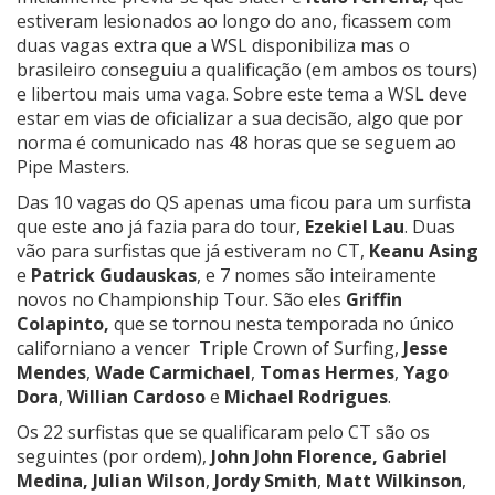
estiveram lesionados ao longo do ano, ficassem com
duas vagas extra que a WSL disponibiliza mas o
brasileiro conseguiu a qualificação (em ambos os tours)
e libertou mais uma vaga. Sobre este tema a WSL deve
estar em vias de oficializar a sua decisão, algo que por
norma é comunicado nas 48 horas que se seguem ao
Pipe Masters.
Das 10 vagas do QS apenas uma ficou para um surfista
que este ano já fazia para do tour,
Ezekiel Lau
. Duas
vão para surfistas que já estiveram no CT,
Keanu Asing
e
Patrick Gudauskas
, e 7 nomes são inteiramente
novos no Championship Tour. São eles
Griffin
Colapinto,
que se tornou nesta temporada no único
californiano a vencer Triple Crown of Surfing,
Jesse
Mendes
,
Wade Carmichael
,
Tomas Hermes
,
Yago
Dora
,
Willian Cardoso
e
Michael Rodrigues
.
Os 22 surfistas que se qualificaram pelo CT são os
seguintes (por ordem),
John John Florence,
Gabriel
Medina, Julian Wilson
,
Jordy Smith
,
Matt Wilkinson
,