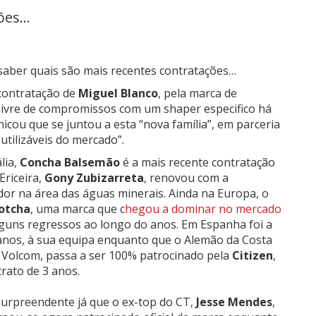
es...
saber quais são mais recentes contratações…
 contratação de
Miguel Blanco
, pela marca de
livre de compromissos com um shaper especifico há
cou que se juntou a esta “nova família”, em parceria
eutilizáveis do mercado”.
lia,
Concha Balsemão
é a mais recente contratação
Ericeira,
Gony Zubizarreta
, renovou com a
ador na área das águas minerais. Ainda na Europa, o
otcha
, uma marca que c
hegou a dominar no mercado
lguns regressos ao longo do anos. Em Espanha foi a
 anos, à sua equipa enquanto que o Alemão da Costa
 Volcom, passa a ser 100% patrocinado pela
Citizen
,
rato de 3 anos.
surpreendente já que o ex-top do CT,
Jesse Mendes
,