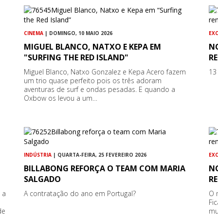
CINEMA
| DOMINGO, 10 MAIO 2026
EX
MIGUEL BLANCO, NATXO E KEPA EM
N
"SURFING THE RED ISLAND"
RE
Miguel Blanco, Natxo Gonzalez e Kepa Acero fazem
13
um trio quase perfeito pois os três adoram
aventuras de surf e ondas pesadas. E quando a
Oxbow os levou a um…
INDÚSTRIA
| QUARTA-FEIRA, 25 FEVEREIRO 2026
EX
BILLABONG REFORÇA O TEAM COM MARIA
N
SALGADO
RE
 a
A contratação do ano em Portugal?
O 
Fi
de
mu