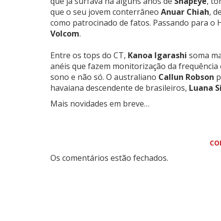
que já surfava há alguns anos de
ShapEye
, t
que o seu jovem conterrâneo
Anuar Chiah
, d
como patrocinado de fatos. Passando para o 
Volcom
.
Entre os tops do CT,
Kanoa Igarashi
soma mai
anéis que fazem monitorização da frequência c
sono e não só. O australiano
Callun Robson
p
havaiana descendente de brasileiros,
Luana S
Mais novidades em breve…
CO
Os comentários estão fechados.