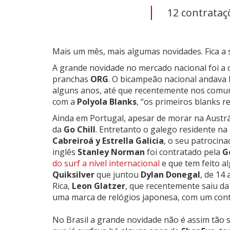
12 contrataçõ
Mais um mês, mais algumas novidades. Fica a 
A grande novidade no mercado nacional foi a
pranchas
ORG
. O bicampeão nacional andava 
alguns anos, até que recentemente nos comuni
com a
Polyola Blanks
, “os primeiros blanks r
Ainda em Portugal, apesar de morar na Austrá
da
Go Chill
. Entretanto o galego residente na 
Cabreiroá y Estrella Galicia
, o seu patrocin
inglês
Stanley Norman
foi contratado pela
G
do surf a nível internacional
e que tem feito a
Quiksilver
que juntou
Dylan Donegal
, de 14
Rica,
Leon Glatzer
, que recentemente saiu da
uma marca de relógios japonesa, com um cont
No Brasil a grande novidade não é assim tão 