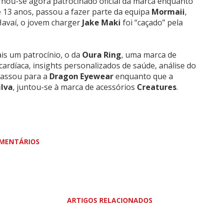
ornou-se agora patrocinado oficial da marca enquanto
e 13 anos, passou a fazer parte da equipa
Mormaii
,
Havaí, o jovem charger
Jake Maki
foi “caçado” pela
s um patrocínio, o da
Oura Ring
, uma marca de
ardíaca, insights personalizados de saúde, análise do
assou para a
Dragon Eyewear
enquanto que a
ilva
, juntou-se à marca de acessórios
Creatures
.
MENTÁRIOS
ARTIGOS RELACIONADOS