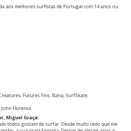
da aos melhores surfistas de Portugal com 14 anos ou
reatures, Futures Fins, Bana, SurfSkate.
 John Florence.
or, Miguel Graça:
onde todos gostam de surfar. Desde muito cedo que me
ncho, a sua praia favorita. Depois de alguns anos a