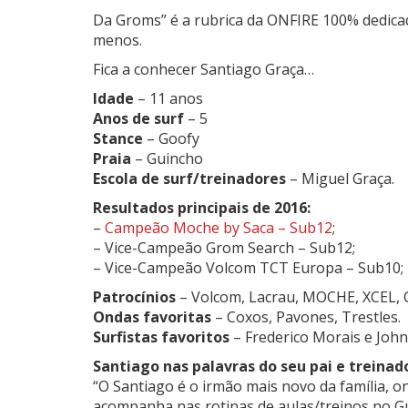
Da Groms” é a rubrica da ONFIRE 100% dedica
menos.
Fica a conhecer Santiago Graça…
Idade
– 11 anos
Anos de surf
– 5
Stance
– Goofy
Praia
– Guincho
Escola de surf/treinadores
– Miguel Graça.
Resultados principais de 2016:
–
Campeão Moche by Saca – Sub12
;
– Vice-Campeão Grom Search – Sub12;
– Vice-Campeão Volcom TCT Europa – Sub10;
Patrocínios
– Volcom, Lacrau, MOCHE, XCEL, C
Ondas favoritas
– Coxos, Pavones, Trestles.
Surfistas favoritos
– Frederico Morais e John
Santiago nas palavras do seu pai e treinad
“O Santiago é o irmão mais novo da família, 
acompanha nas rotinas de aulas/treinos no Gui