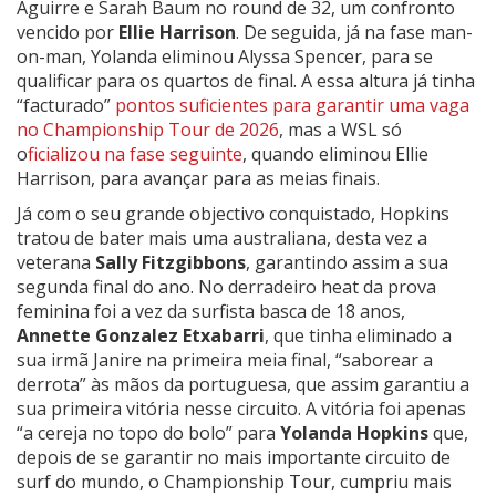
Aguirre e Sarah Baum no round de 32, um confronto
vencido por
Ellie Harrison
. De seguida, já na fase man-
on-man, Yolanda eliminou Alyssa Spencer, para se
qualificar para os quartos de final. A essa altura já tinha
“facturado”
pontos suficientes para garantir uma vaga
no Championship Tour de 2026
, mas a WSL só
o
ficializou na fase seguinte
, quando eliminou Ellie
Harrison, para avançar para as meias finais.
Já com o seu grande objectivo conquistado, Hopkins
tratou de bater mais uma australiana, desta vez a
veterana
Sally Fitzgibbons
, garantindo assim a sua
segunda final do ano. No derradeiro heat da prova
feminina foi a vez da surfista basca de 18 anos,
Annette Gonzalez Etxabarri
, que tinha eliminado a
sua irmã Janire na primeira meia final, “saborear a
derrota” às mãos da portuguesa, que assim garantiu a
sua primeira vitória nesse circuito. A vitória foi apenas
“a cereja no topo do bolo” para
Yolanda Hopkins
que,
depois de se garantir no mais importante circuito de
surf do mundo, o Championship Tour, cumpriu mais