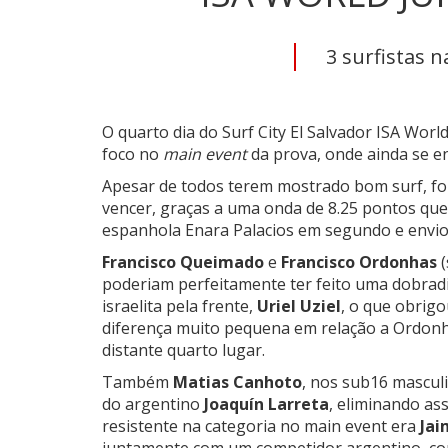
3 surfistas n
O quarto dia do Surf City El Salvador ISA Wor
foco no
main event
da prova, onde ainda se e
Apesar de todos terem mostrado bom surf, fo
vencer, graças a uma onda de 8.25 pontos que,
espanhola Enara Palacios em segundo e enviou
Francisco Queimado
e
Francisco Ordonhas
(
poderiam perfeitamente ter feito uma dobrad
israelita pela frente,
Uriel Uziel
, o que obrig
diferença muito pequena em relação a Ordon
distante quarto lugar.
Também
Matias Canhoto
, nos sub16 mascul
do argentino
Joaquín Larreta
, eliminando as
resistente na categoria no main event era
Jai