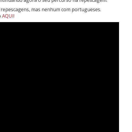
ntinuando agora o seu percurso na repescagem.
de repescagens, mas nenhum com portugueses.
o
AQUI!