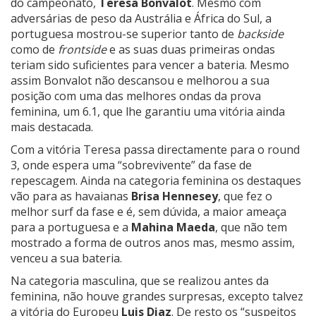
do campeonato,
Teresa Bonvalot
. Mesmo com
adversárias de peso da Austrália e África do Sul, a
portuguesa mostrou-se superior tanto de
backside
como de
frontside
e as suas duas primeiras ondas
teriam sido suficientes para vencer a bateria. Mesmo
assim Bonvalot não descansou e melhorou a sua
posição com uma das melhores ondas da prova
feminina, um 6.1, que lhe garantiu uma vitória ainda
mais destacada.
Com a vitória Teresa passa directamente para o round
3, onde espera uma “sobrevivente” da fase de
repescagem. Ainda na categoria feminina os destaques
vão para as havaianas
Brisa Hennesey
, que fez o
melhor surf da fase e é, sem dúvida, a maior ameaça
para a portuguesa e a
Mahina Maeda
, que não tem
mostrado a forma de outros anos mas, mesmo assim,
venceu a sua bateria.
Na categoria masculina, que se realizou antes da
feminina, não houve grandes surpresas, excepto talvez
a vitória do Europeu
Luis Diaz
. De resto os “suspeitos