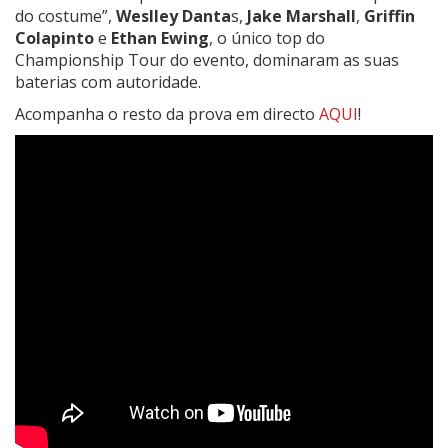
do costume”,
Weslley Danta
s,
Jake Marshall
,
Griffin
Colapinto
e
Ethan Ewing
, o único top do
Championship Tour do evento, dominaram as suas
baterias com autoridade.
Acompanha o resto da prova em directo
AQUI
!