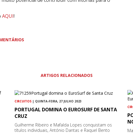
muito potencial de contribuir com vitórias para o
o
AQUI
!
MENTÁRIOS
ARTIGOS RELACIONADOS
CIRCUITOS
| QUINTA-FEIRA, 27 JULHO 2023
CI
PORTUGAL DOMINA O EUROSURF DE SANTA
P
CRUZ
N
Guilherme Ribeiro e Mafalda Lopes conquistam os
títulos individuais, António Dantas e Raquel Bento
Ma