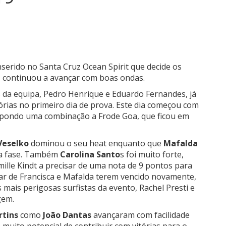
serido no Santa Cruz Ocean Spirit que decide os
, continuou a avançar com boas ondas.
 da equipa, Pedro Henrique e Eduardo Fernandes, já
rias no primeiro dia de prova. Este dia começou com
mpondo uma combinação a Frode Goa, que ficou em
Veselko
dominou o seu heat enquanto que
Mafalda
a fase. Também
Carolina Santo
s foi muito forte,
ille Kindt a precisar de uma nota de 9 pontos para
sar de Francisca e Mafalda terem vencido novamente,
 mais perigosas surfistas da evento, Rachel Presti e
gem.
rtins
como
João Dantas
avançaram com facilidade