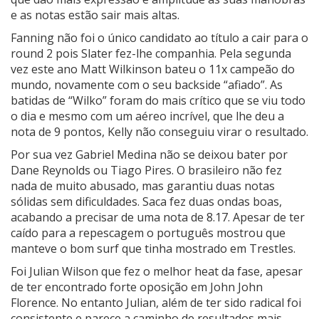
e as notas estão sair mais altas.
Fanning não foi o único candidato ao título a cair para o
round 2 pois Slater fez-lhe companhia. Pela segunda
vez este ano Matt Wilkinson bateu o 11x campeão do
mundo, novamente com o seu backside “afiado”. As
batidas de “Wilko” foram do mais crítico que se viu todo
o dia e mesmo com um aéreo incrível, que lhe deu a
nota de 9 pontos, Kelly não conseguiu virar o resultado.
Por sua vez Gabriel Medina não se deixou bater por
Dane Reynolds ou Tiago Pires. O brasileiro não fez
nada de muito abusado, mas garantiu duas notas
sólidas sem dificuldades. Saca fez duas ondas boas,
acabando a precisar de uma nota de 8.17. Apesar de ter
caído para a repescagem o português mostrou que
manteve o bom surf que tinha mostrado em Trestles.
Foi Julian Wilson que fez o melhor heat da fase, apesar
de ter encontrado forte oposição em John John
Florence. No entanto Julian, além de ter sido radical foi
consistente e parece a caminho de resultados mais