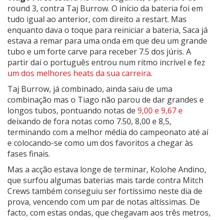
round 3, contra Taj Burrow. O início da bateria foi em
tudo igual ao anterior, com direito a restart. Mas
enquanto dava o toque para reiniciar a bateria, Saca já
estava a remar para uma onda em que deu um grande
tubo e um forte carve para receber 7.5 dos júris. A
partir daí o português entrou num ritmo incrível e fez
um dos melhores heats da sua carreira
.
Taj Burrow, já combinado, ainda saiu de uma
combinação mas o Tiago não parou de dar grandes e
longos tubos, pontuando notas de
9,00 e 9,67 e
deixando de fora notas como 7.50, 8,00 e 8,5,
terminando com a melhor média do campeonato até aí
e colocando-se como um dos favoritos a chegar às
fases finais.
Mas a acção estava longe de terminar, Kolohe Andino,
que surfou algumas baterias mais tarde contra Mitch
Crews também conseguiu ser fortíssimo neste dia de
prova, vencendo com um par de notas altíssimas. De
facto, com estas ondas, que chegavam aos três metros,