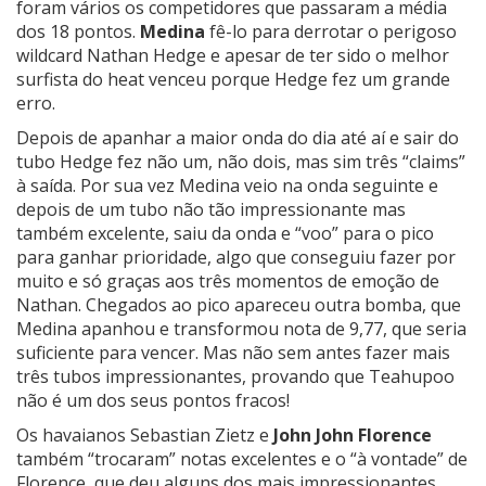
foram vários os competidores que passaram a média
dos 18 pontos.
Medina
fê-lo para derrotar o perigoso
wildcard Nathan Hedge e apesar de ter sido o melhor
surfista do heat venceu porque Hedge fez um grande
erro.
Depois de apanhar a maior onda do dia até aí e sair do
tubo Hedge fez não um, não dois, mas sim três “claims”
à saída. Por sua vez Medina veio na onda seguinte e
depois de um tubo não tão impressionante mas
também excelente, saiu da onda e “voo” para o pico
para ganhar prioridade, algo que conseguiu fazer por
muito e só graças aos três momentos de emoção de
Nathan. Chegados ao pico apareceu outra bomba, que
Medina apanhou e transformou nota de 9,77, que seria
suficiente para vencer. Mas não sem antes fazer mais
três tubos impressionantes, provando que Teahupoo
não é um dos seus pontos fracos!
Os havaianos Sebastian Zietz e
John John Florence
também “trocaram” notas excelentes e o “à vontade” de
Florence, que deu alguns dos mais impressionantes