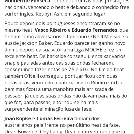
Guilherme Fonseca
continuou com as boas prestações
nacionais, vencendo o heat e deixando o conhecido free
surfer inglês, Reubyn Ash, em segundo lugar.
Pouco depois dois portugueses encontraram-se no
mesmo heat,
Vasco Ribeiro
e
Eduardo Fernandes
, que
tinham como adversários o tahitiano O’Neill Massin e o
aussie Jackson Baker. Eduardo parece ter ganho novo
ânimo depois da sua vitória na Liga MOCHE e fez um
excelente heat. De backside conseguiu encaixar vários
snap e pauladas antes das suas ondas fecharem,
conseguindo fazer notas de 7.5 e 6.03. No fim do heat
também O’Neill conseguiu pontuar ficou com duas
notas altas, vencendo a bateria. Vasco Ribeiro surfou
bem mas ficou a uma manobra mais arriscada de
passaer, já que as suas ondas não davam para mais do
que fez, para passar, e tornou-se na mais
surpreendente eliminação lusa da fase.
João Kopke
e
Tomás Ferreira
tinham dois
australianos pela frente no penúltimo heat da fase,
Dean Bowen e Riley Laing. Dean é um veterano que já