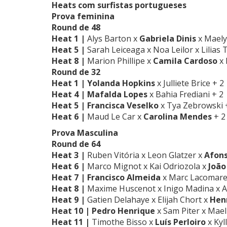
Heats com surfistas portugueses
Prova feminina
Round de 48
Heat 1 |
Alys Barton x
Gabriela Dinis
x Maely
Heat 5 |
Sarah Leiceaga x Noa Leilor x Lilias
Heat 8 |
Marion Phillipe x
Camila Cardoso
x
Round de 32
Heat 1 | Yolanda Hopkins
x Julliete Brice + 2
Heat 4 | Mafalda Lopes
x Bahia Frediani + 2
Heat 5 | Francisca Veselko
x Tya Zebrowski 
Heat 6 |
Maud Le Car x
Carolina Mendes
+ 2
Prova Masculina
Round de 64
Heat 3 |
Ruben Vitória x Leon Glatzer x
Afon
Heat 6 |
Marco Mignot x Kai Odriozola x
Joã
Heat 7 | Francisco Almeida
x Marc Lacomare 
Heat 8 |
Maxime Huscenot x Inigo Madina x 
Heat 9 |
Gatien Delahaye x Elijah Chort x
Henr
Heat 10 | Pedro Henrique
x Sam Piter x Mael
Heat 11 |
Timothe Bisso x
Luís Perloiro
x Kyl