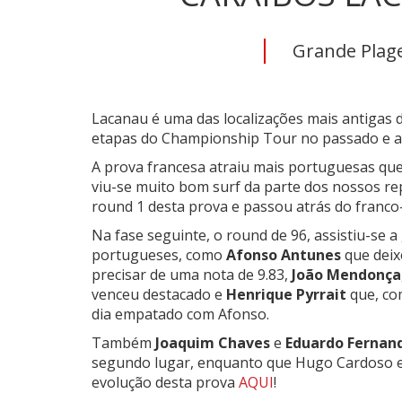
Grande Plage
Lacanau é uma das localizações mais antigas 
etapas do Championship Tour no passado e a
A prova francesa atraiu mais portuguesas que 
viu-se muito bom surf da parte dos nossos r
round 1 desta prova e passou atrás do franco
Na fase seguinte, o round de 96, assistiu-se 
portugueses, como
Afonso Antunes
que deix
precisar de uma nota de 9.83,
João Mendonça
venceu destacado e
Henrique Pyrrait
que, co
dia empatado com Afonso.
Também
Joaquim Chaves
e
Eduardo Fernan
segundo lugar, enquanto que Hugo Cardoso e 
evolução desta prova
AQU
I
!