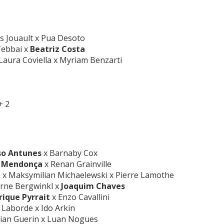
s Jouault x Pua Desoto
 Tebbai x
Beatriz Costa
 Laura Coviella x Myriam Benzarti
+ 2
so Antunes
x Barnaby Cox
o Mendonça
x Renan Grainville
x Maksymilian Michaelewski x Pierre Lamothe
Arne Bergwinkl x
Joaquim Chaves
ique Pyrrait
x Enzo Cavallini
 Laborde x Ido Arkin
lian Guerin x Luan Nogues