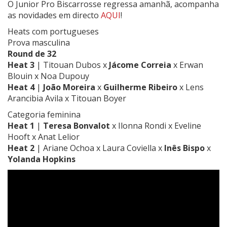
O Junior Pro Biscarrosse regressa amanhã, acompanha
as novidades em directo
AQUI
!
Heats com portugueses
Prova masculina
Round de 32
Heat 3
| Titouan
Dubos x
Jácome Correia
x
Erwan
Blouin x
Noa
Dupouy
Heat 4
|
João Moreira
x
Guilherme Ribeiro
x
Lens
Arancibia Avila x
Titouan
Boyer
Categoria feminina
Heat 1
|
Teresa Bonvalot
x
Ilonna
Rondi x
Eveline
Hooft x
Anat
Lelior
Heat 2
| Ariane Ochoa x
Laura
Coviella x
Inês Bispo
x
Yolanda Hopkins