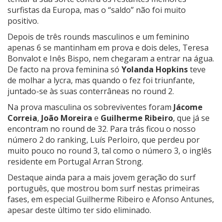
surfistas da Europa, mas o “saldo” não foi muito
positivo.
Depois de três rounds masculinos e um feminino
apenas 6 se mantinham em prova e dois deles, Teresa
Bonvalot e Inês Bispo, nem chegaram a entrar na água.
De facto na prova feminina só
Yolanda Hopkins
teve
de molhar a lycra, mas quando o fez foi triunfante,
juntado-se às suas conterrâneas no round 2.
Na prova masculina os sobreviventes foram
Jácome
Correia
,
João Moreira
e
Guilherme Ribeiro
, que já se
encontram no round de 32. Para trás ficou o nosso
número 2 do ranking, Luís Perloiro, que perdeu por
muito pouco no round 3, tal como o número 3, o inglês
residente em Portugal Arran Strong.
Destaque ainda para a mais jovem geração do surf
português, que mostrou bom surf nestas primeiras
fases, em especial Guilherme Ribeiro e Afonso Antunes,
apesar deste último ter sido eliminado.