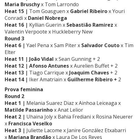
Maria Bruschy
x
Tom Larrondo
Heat 15 |
Tom Goasguen
x
Gabriel Ribeiro
x
Youri
Conradi
x
Daniel Nobrega
Heat 16 |
Kyllian Guerin
x
S
ebastião Ramirez
x
Valentin Verpoote
x
Huckleberry New
Round 3
Heat 6 |
Yael Pena
x
Sam Piter
x
Salvador Couto
x Tim
Elter
Heat 11 |
João Vidal
x
Sean Gunning
+ 2
Heat 12 |
Afonso Antunes
x
Aurelien Buffet
+ 2
Heat 13 |
Tiago Carrique
x
Joaquim Chaves
+ 2
Heat 14 |
Iker Amatriain
x
Guilherme Ribeiro +
2
Prova feminina
Round 2
Heat 1 |
Melania Suarez Diaz x Ainhoa Leiceaga
x
Matilde Passarinho
x
Anat Lelior
Heat 2 |
Uhaina Joly
x Bahia Frediani
x
Rosina Neuerer
x
Francisca Veselko
Heat 3 |
Juliette Lacome
x
Janire González Etxabarri
x
Mariana Brandão
x
Laura De Los Reyes