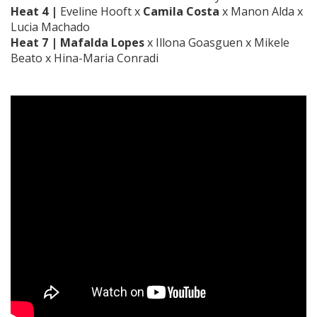
Heat 4 |
Eveline Hooft x
Camila Costa
x Manon Alda x
Lucia Machado
Heat 7 | Mafalda Lopes
x Illona Goasguen x Mikele
Beato x Hina-Maria Conradi