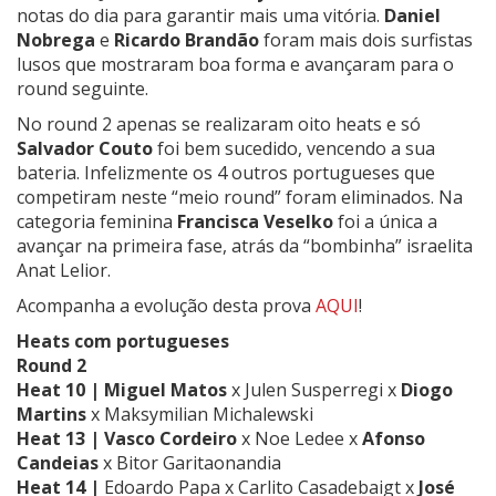
notas do dia para garantir mais uma vitória.
Daniel
Nobrega
e
Ricardo Brandão
foram mais dois surfistas
lusos que mostraram boa forma e avançaram para o
round seguinte.
No round 2 apenas se realizaram oito heats e só
Salvador Couto
foi bem sucedido, vencendo a sua
bateria. Infelizmente os 4 outros portugueses que
competiram neste “meio round” foram eliminados. Na
categoria feminina
Francisca Veselko
foi a única a
avançar na primeira fase, atrás da “bombinha” israelita
Anat Lelior
.
Acompanha a evolução desta prova
AQUI
!
Heats com portugueses
Round 2
Heat 10 |
Miguel Matos
x Julen Susperregi x
Diogo
Martins
x Maksymilian Michalewski
Heat 13 |
Vasco Cordeiro
x
Noe Ledee
x
Afonso
Candeias
x Bitor Garitaonandia
Heat 14 |
Edoardo Papa
x
Carlito Casadebaigt
x
José