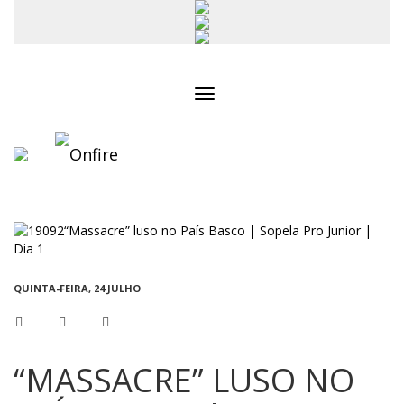
Toggle
navigation
QUINTA-FEIRA, 24 JULHO
“MASSACRE” LUSO NO