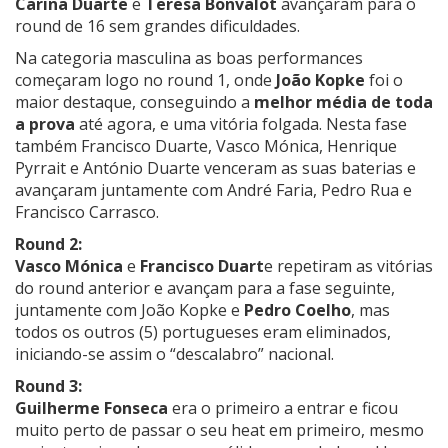
Carina Duarte
e
Teresa Bonvalot
avançaram para o
round de 16 sem grandes dificuldades.
Na categoria masculina as boas performances
começaram logo no round 1, onde
João Kopke
foi o
maior destaque, conseguindo a
melhor média de toda
a prova
até agora, e uma vitória folgada. Nesta fase
também Francisco Duarte, Vasco Mónica, Henrique
Pyrrait e António Duarte venceram as suas baterias e
avançaram juntamente com André Faria, Pedro Rua e
Francisco Carrasco.
Round 2:
Vasco Mónica
e
Francisco Duart
e repetiram as vitórias
do round anterior e avançam para a fase seguinte,
juntamente com João Kopke e
Pedro Coelho
, mas
todos os outros (5) portugueses eram eliminados,
iniciando-se assim o “descalabro” nacional.
Round 3:
Guilherme Fonseca
era o primeiro a entrar e ficou
muito perto de passar o seu heat em primeiro, mesmo