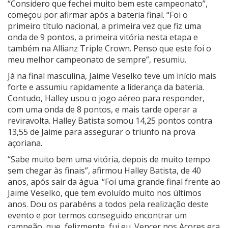
“Considero que fechei muito bem este campeonato”,
começou por afirmar após a bateria final. “Foi o
primeiro título nacional, a primeira vez que fiz uma
onda de 9 pontos, a primeira vitória nesta etapa e
também na Allianz Triple Crown. Penso que este foi o
meu melhor campeonato de sempre”, resumiu.
Já na final masculina, Jaime Veselko teve um início mais
forte e assumiu rapidamente a liderança da bateria.
Contudo, Halley usou o jogo aéreo para responder,
com uma onda de 8 pontos, e mais tarde operar a
reviravolta. Halley Batista somou 14,25 pontos contra
13,55 de Jaime para assegurar o triunfo na prova
açoriana.
“Sabe muito bem uma vitória, depois de muito tempo
sem chegar às finais”, afirmou Halley Batista, de 40
anos, após sair da água. “Foi uma grande final frente ao
Jaime Veselko, que tem evoluído muito nos últimos
anos. Dou os parabéns a todos pela realização deste
evento e por termos conseguido encontrar um
campeão, que, felizmente, fui eu. Vencer nos Açores era