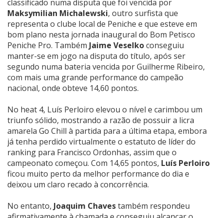
classificado numa disputa que foi vencida por
Maksymilian Michalewski
, outro surfista que
representa o clube local de Peniche e que esteve em
bom plano nesta jornada inaugural do Bom Petisco
Peniche Pro. Também
Jaime Veselko
conseguiu
manter-se em jogo na disputa do título, após ser
segundo numa bateria vencida por Guilherme Ribeiro,
com mais uma grande performance do campeão
nacional, onde obteve 14,60 pontos.
No heat 4, Luís Perloiro elevou o nível e carimbou um
triunfo sólido, mostrando a razão de possuir a licra
amarela Go Chill à partida para a última etapa, embora
já tenha perdido virtualmente o estatuto de líder do
ranking para Francisco Ordonhas, assim que o
campeonato começou. Com 14,65 pontos,
Luís Perloiro
ficou muito perto da melhor performance do dia e
deixou um claro recado à concorrência.
No entanto,
Joaquim Chaves
também respondeu
afirmativamente à chamada e conseguiu alcançar o