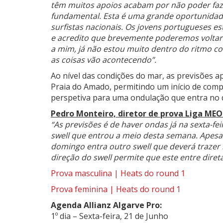
têm muitos apoios acabam por não poder fazer
fundamental. Esta é uma grande oportunidad
surfistas nacionais. Os jovens portugueses e
e acredito que brevemente poderemos voltar 
a mim, já não estou muito dentro do ritmo c
as coisas vão acontecendo”.
Ao nível das condições do mar, as previsões
Praia do Amado, permitindo um início de comp
perspetiva para uma ondulação que entra no
Pedro Monteiro, diretor de prova Liga MEO
“As previsões é de haver ondas já na sexta-f
swell que entrou a meio desta semana. Apes
domingo entra outro swell que deverá trazer 
direção do swell permite que este entre dire
Prova masculina | Heats do round 1
Prova feminina | Heats do round 1
Agenda Allianz Algarve Pro:
1º dia – Sexta-feira, 21 de Junho