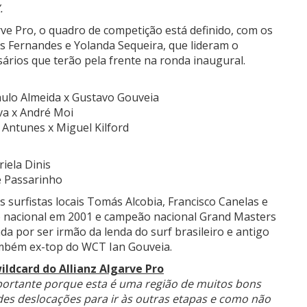
.
ve Pro, o quadro de competição está definido, com os
ás Fernandes e Yolanda Sequeira, que lideram o
ários que terão pela frente na ronda inaugural.
ulo Almeida x Gustavo Gouveia
lva x André Moi
 Antunes x Miguel Kilford
iela Dinis
e Passarinho
 surfistas locais Tomás Alcobia, Francisco Canelas e
o nacional em 2001 e campeão nacional Grand Masters
a por ser irmão da lenda do surf brasileiro e antigo
ambém ex-top do WCT Ian Gouveia.
ldcard do Allianz Algarve Pro
mportante porque esta é uma região de muitos bons
ndes deslocações para ir às outras etapas e como não