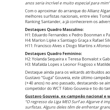
anos seria incrível e muito especial para mim”
Com o aproximar do arranque do Allianz Algar
melhores surfistas nacionais, entre eles Tom
Ranking Santander, a já conhecerem os advers
Destaques Quadro Masculino:
H1: Eduardo Fernandes x Pedro Boonman x Pa
H4: Marlon Lipke x Santiago Graça x Rafael Si
H11: Francisco Alves x Diogo Martins x Afonso
Destaques Quadro Feminino:
H2: Yolanda Sequeira x Teresa Bonvalot x Gabr
H3: Mafalda Lopes x Leonor Fragoso x Matild
Destaque ainda para os wilcards atribuídos aos
Gustavo “Guga” Gouveia, este último campeã
(+40 anos) no ano passado, destacando-se aind
competidor do WCT Fábio Gouveia e tio do t
Gustavo Gouveia, ex-campeão nacional e wi
“O regresso da Liga MEO Surf ao Algarve é i
surfistas. Alguns deles têm de enfrentar gra