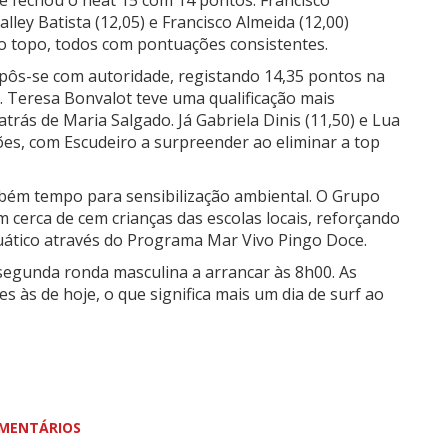
e fechou o heat 15 com 14 pontos. Francisco
ley Batista (12,05) e Francisco Almeida (12,00)
 topo, todos com pontuações consistentes.
pôs-se com autoridade, registando 14,35 pontos na
 Teresa Bonvalot teve uma qualificação mais
rás de Maria Salgado. Já Gabriela Dinis (11,50) e Lua
ões, com Escudeiro a surpreender ao eliminar a top
bém tempo para sensibilização ambiental. O Grupo
 cerca de cem crianças das escolas locais, reforçando
uático através do Programa Mar Vivo Pingo Doce.
segunda ronda masculina a arrancar às 8h00. As
às de hoje, o que significa mais um dia de surf ao
MENTÁRIOS