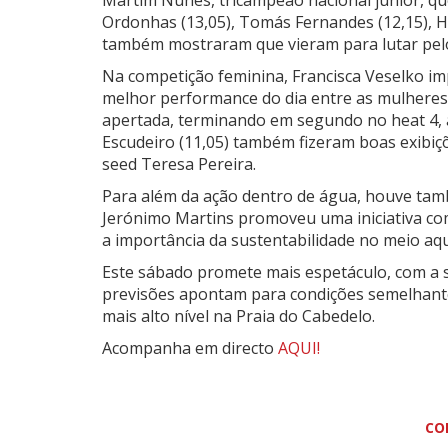
Martim Nunes, tricampeão nacional júnior, qu
Ordonhas (13,05), Tomás Fernandes (12,15), Hal
também mostraram que vieram para lutar pelo
Na competição feminina, Francisca Veselko im
melhor performance do dia entre as mulheres.
apertada, terminando em segundo no heat 4, at
Escudeiro (11,05) também fizeram boas exibiç
seed Teresa Pereira.
Para além da ação dentro de água, houve tam
Jerónimo Martins promoveu uma iniciativa com
a importância da sustentabilidade no meio aq
Este sábado promete mais espetáculo, com a 
previsões apontam para condições semelhantes 
mais alto nível na Praia do Cabedelo.
Acompanha em directo
AQUI!
CO