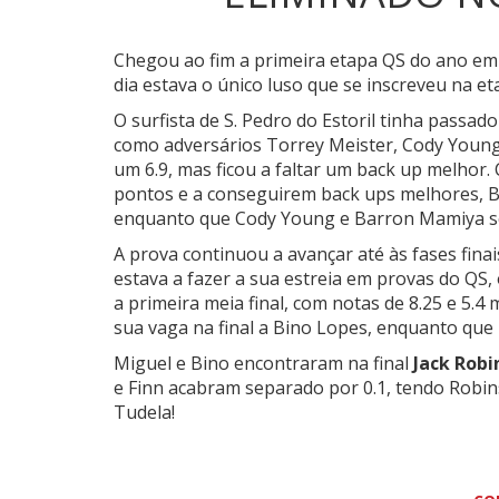
Chegou ao fim a primeira etapa QS do ano em
dia estava o único luso que se inscreveu na e
O surfista de S. Pedro do Estoril tinha passad
como adversários Torrey Meister, Cody Youn
um 6.9, mas ficou a faltar um back up melhor.
pontos e a conseguirem back ups melhores, Bl
enquanto que Cody Young e Barron Mamiya se
A prova continuou a avançar até às fases fina
estava a fazer a sua estreia em provas do QS
a primeira meia final, com notas de 8.25 e 5.4
sua vaga na final a Bino Lopes, enquanto que 
Miguel e Bino encontraram na final
Jack Robi
e Finn acabram separado por 0.1, tendo Robin
Tudela!