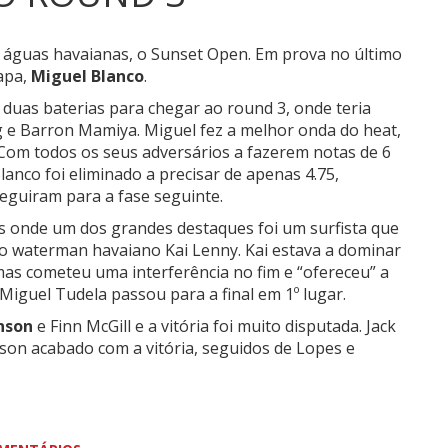
 águas havaianas, o Sunset Open.
Em prova no último
tapa,
Miguel Blanco
.
o duas baterias para chegar ao round 3, onde teria
g e
Barron
Mamiya
. Miguel fez a melhor onda do heat,
 Com todos os seus adversários a fazerem notas de 6
anco foi eliminado a precisar de apenas 4.75,
guiram para a fase seguinte.
is onde um dos grandes destaques foi um surfista que
, o waterman havaiano Kai Lenny. Kai estava a dominar
 mas cometeu uma interferência no fim e “ofereceu” a
Miguel Tudela passou para a final em 1º lugar.
nson
e Finn McGill e a vitória foi muito disputada. Jack
son acabado com a vitória, seguidos de Lopes e