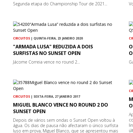
Segunda etapa do Championship Tour de 2021...
Vo
CIRCUITOS
| QUINTA-FEIRA, 23 JANEIRO 2020
CI
"ARMADA LUSA" REDUZIDA A DOIS
O
SURFISTAS NO SUNSET OPEN
O
Jácome Correia vence no round 2...
Ga
CI
CIRCUITOS
| SEXTA-FEIRA, 27 JANEIRO 2017
M
MIGUEL BLANCO VENCE NO ROUND 2 DO
O
SUNSET OPEN
Ap
co
s
Depois de vários sem ondas o Sunset Open voltou à
l
água. Os dias de pausa não afectaram o único surfista
úl
luso em prova, Miguel Blanco, que se apresentou mais