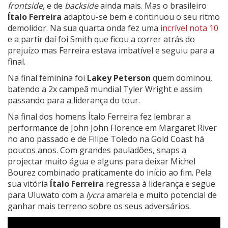
frontside
, e de
backside
ainda mais. Mas o brasileiro
Ítalo Ferreira
adaptou-se bem e continuou o seu ritmo
demolidor. Na sua quarta onda fez uma
incrível nota 10
e a partir daí foi Smith que ficou a correr atrás do
prejuízo mas Ferreira estava imbatível e seguiu para a
final.
Na final feminina foi
Lakey Peterson
quem dominou,
batendo a 2x campeã mundial Tyler Wright e assim
passando para a liderança do tour.
Na final dos homens Ítalo Ferreira fez lembrar a
performance de John John Florence em Margaret River
no ano passado e de Filipe Toledo na Gold Coast há
poucos anos. Com grandes pauladões, snaps a
projectar muito água e alguns para deixar Michel
Bourez combinado praticamente do início ao fim. Pela
sua vitória
Ítalo Ferreira
regressa à liderança e segue
para Uluwato com a
lycra
amarela e muito potencial de
ganhar mais terreno sobre os seus adversários.