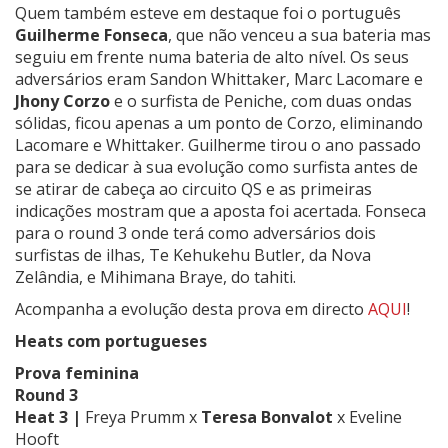
Quem também esteve em destaque foi o português
Guilherme Fonseca
, que não venceu a sua bateria mas
seguiu em frente numa bateria de alto nível. Os seus
adversários eram
Sandon Whittaker
, Marc Lacomare e
Jhony Corzo
e o surfista de Peniche, com duas ondas
sólidas, ficou apenas a um ponto de Corzo, eliminando
Lacomare e Whittaker. Guilherme tirou o ano passado
para se dedicar à sua evolução como surfista antes de
se atirar de cabeça ao circuito QS e as primeiras
indicações mostram que a aposta foi acertada. Fonseca
para o round 3 onde terá como adversários dois
surfistas de ilhas, Te Kehukehu Butler, da Nova
Zelândia, e Mihimana Braye, do tahiti.
Acompanha a evolução desta prova em directo
AQUI
!
Heats com portugueses
Prova feminina
Round 3
Heat 3 |
Freya Prumm
x
Teresa Bonvalot
x
Eveline
Hooft