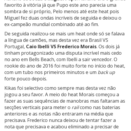
favorito à vitória já que Pupo este ano parecia uma
sombra de si próprio, Pelo menos até este heat pois
Miguel fez duas ondas incríveis de seguida e deixou o
ex-campeão mundial combinado até ao fim.
De seguida realizou-se mais um heat onde só se falava
a língua de camões, mas desta vez era Brasil VS
Portugal,
Caio Ibelli VS Frederico Morais
. Os dois já
tinham protagonizado uma disputa incrível mais cedo
no ano em Bells Beach, com Ibelli a sair vencedor. O
rookie do ano de 2016 foi muito forte no início do heat,
com um tubo nos primeiros minutos e um
back up
forte pouco depois.
Kikas foi selectivo como sempre mas desta vez não
jogou a seu favor. A meio do heat Morais começou a
fazer as suas sequências de manobras mas faltaram as
secções verticais para meter o
rail
como nas baterias
anteriores e as notas não entraram na média que
precisava. Frederico nunca deixou de tentar fazer a
nota que precisava e acabou eliminado a precisar de