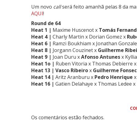
Um novo
call
será feito amanhã pelas 8 da ma
AQUI
!
Round de 64
Heat 1 |
Maxime Huscenot
x
Tomás Fernan
Heat 4 |
Charly Martin x Dorian Gomez x
Rub
Heat 6 |
Ramzi Boukhiam
x Jonathan Gonzale
Heat 8 |
Jorgann Couzinet x
Guilherme Ribe
Heat 9 |
Joan Duru x
Afonso Antunes
x Kylli
Heat 1o |
Ruben Vitoria x Thomas Debierre 
Heat 13 |
Vasco Ribeiro
x
Guilherme Fonsec
Heat 14 |
Aritz Aranburu
x
Pedro Henrique
x
Heat 16 |
Gatien Delahaye
x
Thomas Ledee x
CO
Os comentários estão fechados.