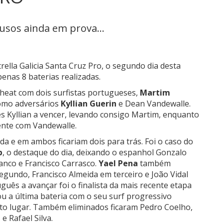
lusos ainda em prova...
ella Galicia Santa Cruz Pro, o segundo dia desta
enas 8 baterias realizadas.
heat com dois surfistas portugueses,
Martim
como adversários
Kyllian Guerin
e
Dean Vandewalle
.
ês
Kyllian
a vencer, levando consigo Martim, enquanto
ente com
Vandewalle.
da e em ambos ficariam dois para trás. Foi o caso do
p
, o destaque do dia, deixando o espanhol Gonzalo
anco e Francisco Carrasco.
Yael Pena
também
gundo, Francisco Almeida em terceiro e João Vidal
uês a avançar foi o finalista da mais recente etapa
u a última bateria com o seu surf progressivo
to lugar. Também eliminados ficaram Pedro Coelho,
 Rafael Silva.