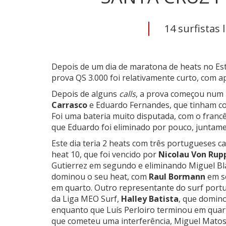
14 surfistas 
Depois de um dia de maratona de heats no Estr
prova QS 3.000 foi relativamente curto, com ap
Depois de alguns
calls
, a prova começou num 
Carrasco
e
Eduardo Fernandes
, que tinham 
Foi uma bateria muito disputada, com o franc
que Eduardo foi eliminado por pouco, juntam
Este dia teria 2 heats com três portugueses ca
heat 10, que foi vencido por
Nicolau Von Rup
Gutierrez em segundo e eliminando Miguel Bl
dominou o seu heat, com
Raul Bormann
em se
em quarto. Outro representante do surf portug
da Liga MEO Surf,
Halley Batista
, que domino
enquanto que Luís Perloiro terminou em quar
que cometeu uma interferência, Miguel Matos e