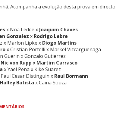
nhã. Acompanha a evolução desta prova em directo
des
x Noa Ledee x
Joaquim Chaves
en Gonzalez
x
Rodrigo Lebre
z x Marlon Lipke x
Diogo Martins
iro
x Cristian Portelli x Markel Vizcarguenaga
an Guerin x Gonzalo Gutierrez
x
Nic von Rupp
x
Martim Carrasco
a
x Yael Pena x Kike Suarez
 Paul Cesar Distinguin x
Raul Bormann
Halley Batista
x Caina Souza
MENTÁRIOS