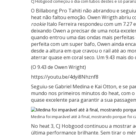
CJ Hobgood começou o dia com tubos destes e só pararia 
O Billabong Pro Tahiti não abrandou e seguiu
heat não faltou emoção. Owen Wrigth abriu c
rookie
Italo Ferreira respondeu com um 7.27 e
deixando Owen a precisar de uma nota excele
quando entrou uma das ondas mais perfeitas 
perfeita com um super bafo, Owen ainda enc
desde a altura em que cravou o rail até ao mo
aterrar quase em coral seco. Um 9.43 mais do 
(O 9.43 de Owen Wright)
https://youtu.be/4dyi8Nhznf8
Seguiu-se Gabriel Medina e Kai Otton, e se pa
mundo nos primeiros minutos do heat, com 
quase excelente para garantir a sua passagem 
Medina foi imparável até à final, mostrando porque foi
No heat 3, CJ Hobgood continuou a mostrar
última performance brilhante. Sem tirar o mé