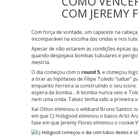
COMO VENCER 
COM JEREMY F
Com força de vontade, um capacete na cabeça,
incomparável na escolha das ondas e nos tubo
Apesar de não estarem as condições épicas q
quando despejava bombas tubulares e perig
mestria.
O dia começou com o
round 5
, e começou log
a tirar as hipóteses de Filipe Toledo “salta
enquanto Ferreira ia construíndo o seu score.
espera da bomba… A bomba nunca veio e Toled
nem uma onda. Talvez tenha sido a primeira v
Kai Otton eliminou o wildcard Bruno Santos n
em que CJ Hobgood eliminou o basco Aritz Aran
fase em que Jeremy Flores eliminou o rookie 