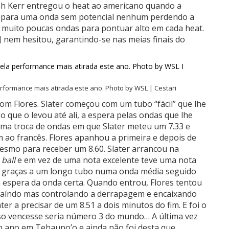
osh Kerr entregou o heat ao americano quando a
u para uma onda sem potencial nenhum perdendo a
r muito poucas ondas para pontuar alto em cada heat.
J nem hesitou, garantindo-se nas meias finais do
formance mais atirada este ano. Photo by WSL | Cestari
om Flores. Slater começou com um tubo “fácil” que lhe
 que o levou até ali, a espera pelas ondas que lhe
uma troca de ondas em que Slater meteu um 7.33 e
 ao francês. Flores apanhou a primeira e depois de
esmo para receber um 8.60. Slater arrancou na
ball
e em vez de uma nota excelente teve uma nota
33 graças a um longo tubo numa onda média seguido
espera da onda certa. Quando entrou, Flores tentou
caíndo mas controlando a derrapagem e encaixando
ter a precisar de um 8.51 a dois minutos do fim. E foi o
caso vencesse seria número 3 do mundo… A última vez
um ano em Tehaupo’o e ainda não foi desta que