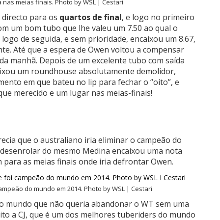
nas meias finais. Photo by WSL | Cestari
 directo para os
quartos de final
, e logo no primeiro
om um bom tubo que lhe valeu um 7.50 ao qual o
 logo de seguida, e sem prioridade, encaixou um 8.67,
nte. Até que a espera de Owen voltou a compensar
da manhã. Depois de um excelente tubo com saída
aixou um roundhouse absolutamente demolidor,
mento em que bateu no lip para fechar o “oito”, e
que merecido e um lugar nas meias-finais!
recia que o australiano iria eliminar o campeão do
o desenrolar do mesmo Medina encaixou uma nota
para as meias finais onde iria defrontar Owen.
 campeão do mundo em 2014. Photo by WSL | Cestari
 ao mundo que não queria abandonar o WT sem uma
rito a CJ, que é um dos melhores tuberiders do mundo