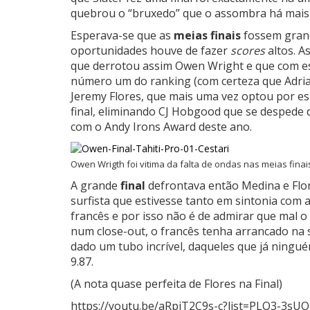
quebrou o “bruxedo” que o assombra há mais
Esperava-se que as
meias finais
fossem grand
oportunidades houve de fazer
scores
altos. A
que derrotou assim Owen Wright e que com es
número um do ranking (com certeza que Adria
Jeremy Flores, que mais uma vez optou por es
final, eliminando CJ Hobgood que se despede 
com o Andy Irons Award deste ano.
Owen Wrigth foi vitima da falta de ondas nas meias finai
A grande
final
defrontava então Medina e Flo
surfista que estivesse tanto em sintonia com 
francês e por isso não é de admirar que mal 
num close-out, o francês tenha arrancado na
dado um tubo incrível, daqueles que já ningu
9.87.
(A nota quase perfeita de Flores na Final)
https://youtu.be/aRpiT2C9s-c?list=PLQ3-