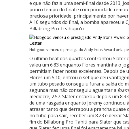
e que não fazia uma semi-final desde 2013, J
pouco tempo do final e com prioridade remo
preciosa prioridade, principalmente por have
A 10 segundos do final, a bomba apareceu e C
Billabong Pro Teahupo’o.
Hobgood venceu o prestigiado Andy Irons Award pela per
O último heat dos quartos confrontou Slater c
valeu um 6.83 enquanto Flores mantinha o jogo
permitiam fazer notas excelentes. Depois de 
Flores um 5.10, entrou o set que deu vantagem
um tubo pesado conseguiu furar a saída do m
segunda mas não conseguiu aguentar a
foam
medíocre, 2.57. Slater encaixou depois um 8.
de uma rasgada enquanto Jeremy continuou à 
atrasar tanto que derrapou a prancha quase 
no tubo para sair, receber um 8.23 e deixar Sla
fim do Billabong Pro Tahiti para Slater que 
que Slater fez uma final foi exactamente há 