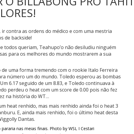
O BILLABONG PRO TAHIT
LORES!
 ir contra as ordens do médico e com uma mestria
s de backside!
ue todos queriam, Teahupo’o não desiludiu ninguém
osas para os melhores do mundo mostrarem a sua
o de uma forma tremendo com o rookie Italo Ferreira
r” para número um do mundo. Toledo esperou as bombas
 Um 6.17 seguido de um 8.83, e Toledo continuava à
o perdeu o heat com um score de 0.00 pois não fez
ez na história do WT…
um heat renhido, mas mais renhido ainda foi o heat 3
buru. E, ainda mais renhido, foi o último heat desta
Wiggolly Dantas.