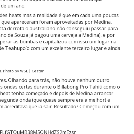
 de um ano.
es heats mas a realidade é que em cada uma poucas
s que apareceram foram aproveitadas por Medina,
ta derrota o australiano não conseguiu passar para
no de Souza já pagou uma cerveja a Medina), e por
perar as bombas e capitalizou com isso um lugar na
de Teahupo’o com um excelente terceiro lugar e ainda
s. Photo by WSL | Cestari
res. Olhando para trás, não houve nenhum outro
as ondas certas durante o Billabong Pro Tahiti como o
o heat tenha começado e depois de Medina arrancar
 segunda onda (que quase sempre era a melhor) e
ém acreditava que ia sair. Resultado? Começou com um
3sUOFLfGTQuMB38M5QNHdZS2mEzsr