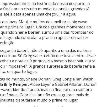
mpressionantes da história do nosso desporto, o
fácil para o circuito mundial de ondas grandes já
s até à data apenas uma chegou ir à água.
 em Jaws, Maui, e muitos dos melhores big wave
tar o primeiro lugar. Um dos grandes momentos do
r quando
Shane Dorian
surfou uma das “bombas” do
conseguindo controlar a prancha apesar do tail ter
erfeição.
 segunda bateria não só apanhou uma das maiores
no tubo. Só Greg sabe a visão que teve dentro desse
ecebeu a nota de 9 pontos. No mesmo heat saiu outra
op “impossível”! A grande surpresa da bateria seria a
ito, em quarto lugar.
stas do mundo, Shane Dorian, Greg Long e Ian Walsh,
nda
Billy Kemper
, Albee Layer e Gabriel Villaran. Dorian
 wave rider do mundo, mas na final foi uma sombra
acto Shane, Gabriel e Ian não conseguiram mais do
inalistas disputaram muito o primeiro lugar.