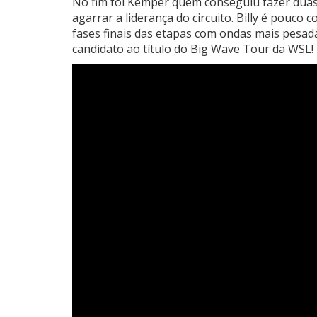
No fim foi Kemper quem conseguiu fazer duas
agarrar a liderança do circuito. Billy é pouc
fases finais das etapas com ondas mais pesada
candidato ao título do Big Wave Tour da WSL!