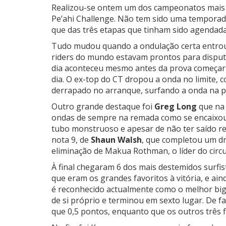
Realizou-se ontem um dos campeonatos mais i
Pe’ahi Challenge.
Não tem sido uma temporada 
que das três etapas que tinham sido agendada
Tudo mudou quando a ondulação certa entrou
riders do mundo estavam prontos para dispu
dia aconteceu mesmo antes da prova começa
dia. O ex-top do CT dropou a onda no limite, 
derrapado no arranque, surfando a onda na p
Outro grande destaque foi
Greg Long
que na
ondas de sempre na remada como se encaixou 
tubo monstruoso e apesar de não ter saído r
nota 9, de
Shaun Walsh
, que completou um dr
eliminação de Makua Rothman, o líder do circu
À final chegaram 6 dos mais destemidos surfi
que eram os grandes favoritos à vitória, e ai
é reconhecido actualmente como o melhor big
de si próprio e terminou em sexto lugar. De f
que 0,5 pontos, enquanto que os outros três f