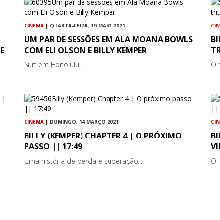
CINEMA
| QUARTA-FEIRA, 19 MAIO 2021
CI
UM PAR DE SESSÕES EM ALA MOANA BOWLS
BI
E
COM ELI OLSON E BILLY KEMPER
TR
Surf em Honolulu...
O 
CINEMA
| DOMINGO, 14 MARÇO 2021
CI
BILLY (KEMPER) CHAPTER 4 | O PRÓXIMO
BI
PASSO || 17:49
VI
Uma história de perda e superação...
O 