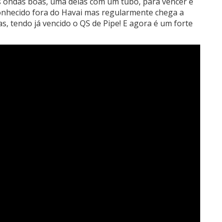
 ondas boas, uma delas com um tubo, para vencer e
o conhecido fora do Havai mas regularmente chega a
s, tendo já vencido o QS de Pipe! E agora é um forte